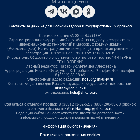
Мы в соцсетях
Контактные данные для Роскомнадзора и государственных органов
Сетевое издание «NGS55.RU» (18+)
Зарегистрировано Федеральной службой по надзору в сфере связи,
информационных технологий и массовых коммуникаций
(Роскомнадзор). Регистрационный номер и дата принятия решения о
регистрации - ЭЛ № ФС 77 - 78819 от 07.08.2020 г.
Учредитель: Общество с ограниченной ответственностью "ИНТЕРНЕТ
ТЕХНОЛОГИИ"
Главный редактор: Назарчук Ангелина Алексеевна
Адрес редакции: Россия, Омск, ул. Т. К. Щербанева, 25, офис 402, телефон
8 (3812) 38-08-69
Электронный адрес редакции:
ngs55@shkulev.ru
Контактные данные для Роскомнадзора и государственных органов:
juristnsk@shkulev.ru
Техподдержка:
help@shkulev.ru
Связаться с отделом продаж: 8 (383) 212-52-52, 8 (800) 200-03-83 (звонок
с сотового бесплатный),
reklamangs@shkulev.ru
Редакция сайта не несет ответственности за достоверность
информации, содержащейся в рекламных объявлениях.
Информация об ограничениях
Политика использования cookies