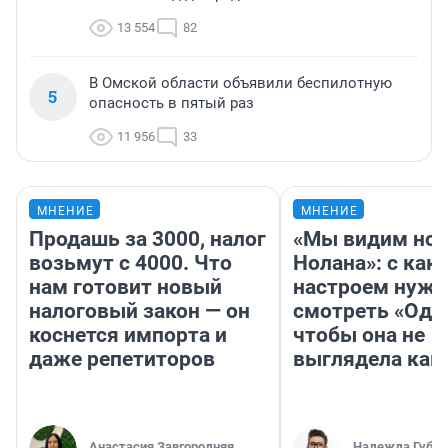
13 554
82
В Омской области объявили беспилотную
5
опасность в пятый раз
11 956
33
МНЕНИЕ
МНЕНИЕ
Продашь за 3000, налог
«Мы видим нов
возьмут с 4000. Что
Нолана»: с как
нам готовит новый
настроем нужн
налоговый закон — он
смотреть «Оди
коснется импорта и
чтобы она не
даже репетиторов
выглядела как
Анастасия Завгородняя
Надежда Губар