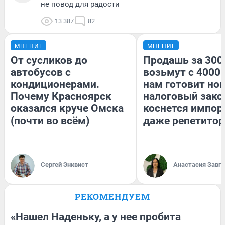
не повод для радости
13 387
82
МНЕНИЕ
МНЕНИЕ
От сусликов до
Продашь за 3000
автобусов с
возьмут с 4000.
кондиционерами.
нам готовит но
Почему Красноярск
налоговый зако
оказался круче Омска
коснется импор
(почти во всём)
даже репетитор
Сергей Энквист
Анастасия Завг
РЕКОМЕНДУЕМ
«Нашел Наденьку, а у нее пробита