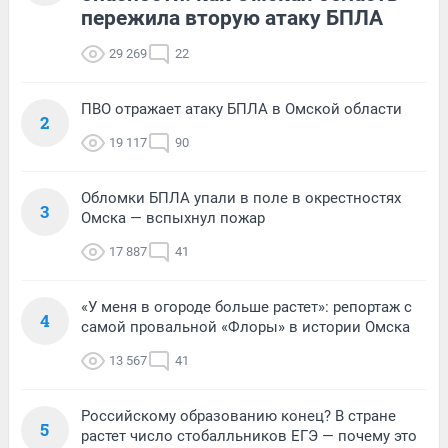
пережила вторую атаку БПЛА
29 269
22
ПВО отражает атаку БПЛА в Омской области
2
19 117
90
Обломки БПЛА упали в поле в окрестностях
3
Омска — вспыхнул пожар
17 887
41
«У меня в огороде больше растет»: репортаж с
4
самой провальной «Флоры» в истории Омска
13 567
41
Российскому образованию конец? В стране
5
растет число стобалльников ЕГЭ — почему это