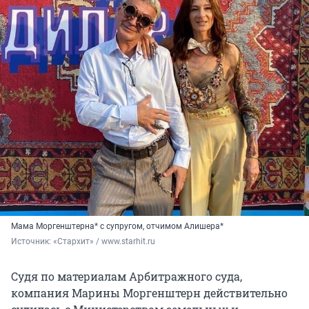
Мама Моргенштерна* с супругом, отчимом Алишера*
Источник: 
«Стархит» / www.starhit.ru
Судя по материалам Арбитражного суда,
компания Марины Моргенштерн действительно