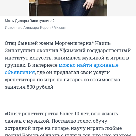
Мать Дилары Зинатуллиной
Источник: 
Альмира Керон / Vk.com
Отец бывшей жены Моргенштерна* Наиль
Зинатуллин окончил Уфимский государственный
институт искусств, занимался музыкой и играл в
группах. В интернете
можно найти архивные
объявления
, где он предлагал свои услуги
«репетитора по игре на гитаре» со стоимостью
занятия 800 рублей.
«Опыт репетиторства более 10 лет, всю жизнь
связан с музыкой. Поставлю голос, обучу
эстрадной игре на гитаре, научу играть любые
песни! Берусь обучать с нуля и тех, кто уже знаком