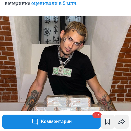
вечеринке
оценивали в 5 млн
.
17
Комментарии