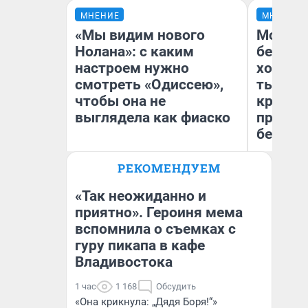
МНЕНИЕ
МНЕНИЕ
«Мы видим нового
Мой ба
Нолана»: с каким
береже
настроем нужно
хотела 
смотреть «Одиссею»,
тысяч,
чтобы она не
кредит,
выглядела как фиаско
приеха
безопа
РЕКОМЕНДУЕМ
Кс
Надежда Губарь
Ав
«Так неожиданно и
приятно». Героиня мема
вспомнила о съемках с
гуру пикапа в кафе
Владивостока
1 час
1 168
Обсудить
«Она крикнула: „Дядя Боря!“»