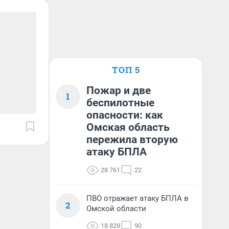
ТОП 5
Пожар и две
1
беспилотные
опасности: как
Омская область
пережила вторую
атаку БПЛА
28 761
22
ПВО отражает атаку БПЛА в
2
Омской области
18 828
90