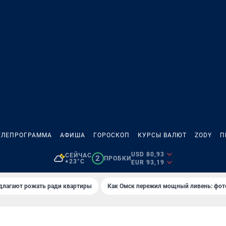
ЕЛЕПРОГРАММА
АФИША
ГОРОСКОП
КУРСЫ ВАЛЮТ
ZODY
П
USD 80,93
СЕЙЧАС
2
ПРОБКИ
+23°C
EUR 93,19
длагают рожать ради квартиры
Как Омск пережил мощный ливень: фот