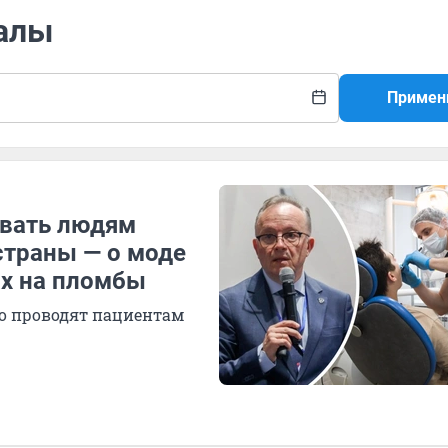
иалы
Примен
авать людям
страны — о моде
ах на пломбы
то проводят пациентам