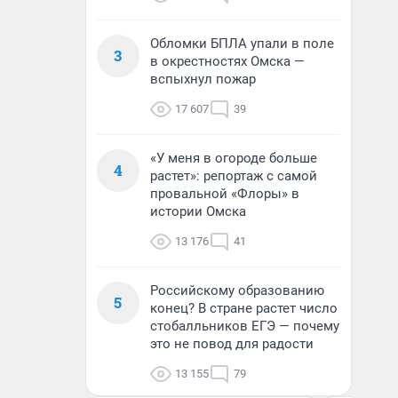
Обломки БПЛА упали в поле
3
в окрестностях Омска —
вспыхнул пожар
17 607
39
«У меня в огороде больше
4
растет»: репортаж с самой
провальной «Флоры» в
истории Омска
13 176
41
Российскому образованию
5
конец? В стране растет число
стобалльников ЕГЭ — почему
это не повод для радости
13 155
79