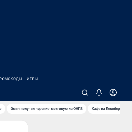
РОМОКОДЫ
ИГРЫ
о
Омич получил черепно-мозговую на ОНПЗ
Кафе на Левобережье в