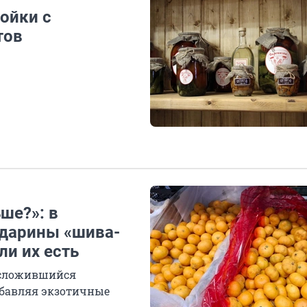
тойки с
тов
ше?»: в
ндарины «шива-
ли их есть
 сложившийся
обавляя экзотичные