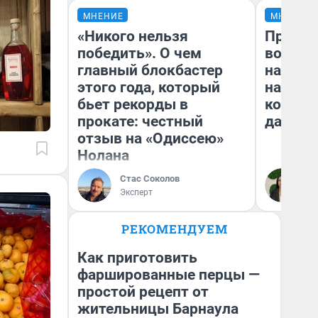
МНЕНИЕ
МНЕНИЕ
«Никого нельзя
Продаш
победить». О чем
возьмут
главный блокбастер
нам го
этого года, который
налого
бьет рекорды в
коснет
прокате: честный
даже р
отзыв на «Одиссею»
Нолана
Стас Соколов
Ан
Эксперт
РЕКОМЕНДУЕМ
Как приготовить
фаршированные перцы —
простой рецепт от
жительницы Барнаула