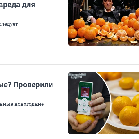
вреда для
следует
ые? Проверили
онные новогодние