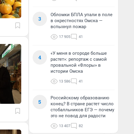
Обломки БПЛА упали в поле
3
в окрестностях Омска —
вспыхнул пожар
17 905
41
«У меня в огороде больше
4
растет»: репортаж с самой
провальной «Флоры» в
истории Омска
13 586
41
Российскому образованию
5
конец? В стране растет число
стобалльников ЕГЭ — почему
это не повод для радости
13 407
82