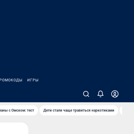
РОМОКОДЫ
ИГРЫ
заны с Омском: тест
Дети стали чаще травиться наркотиками
Появя