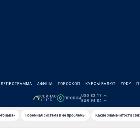
ЕЛЕПРОГРАММА
АФИША
ГОРОСКОП
КУРСЫ ВАЛЮТ
ZODY
П
USD 82,17
СЕЙЧАС
0
ПРОБКИ
+11°C
EUR 94,84
огонька»
Тюремная система и ее проблемы
Какие знаменитости свя