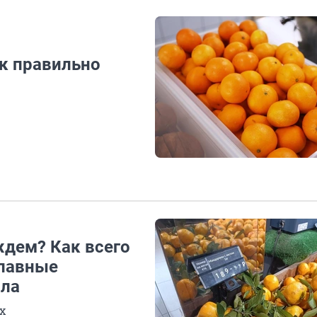
:
ак правильно
ждем? Как всего
главные
ола
х