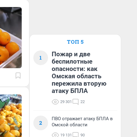
ТОП 5
Пожар и две
1
беспилотные
опасности: как
Омская область
пережила вторую
атаку БПЛА
29 301
22
ПВО отражает атаку БПЛА в
2
Омской области
19 131
90