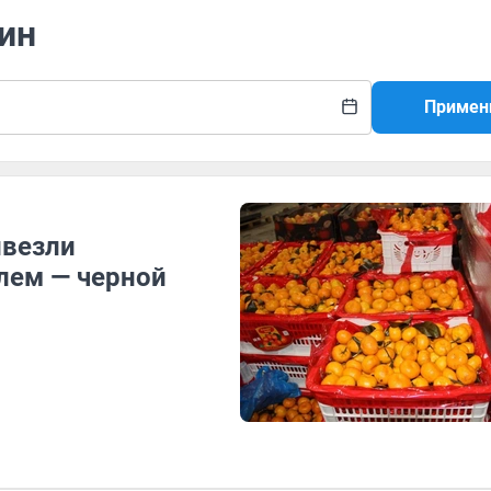
ин
Примен
ивезли
лем — черной