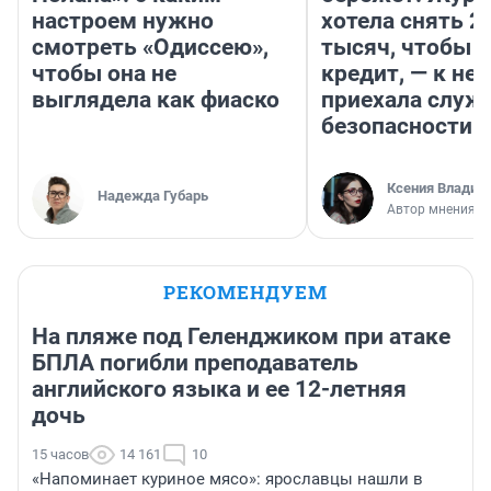
настроем нужно
хотела снять 2
смотреть «Одиссею»,
тысяч, чтобы п
чтобы она не
кредит, — к не
выглядела как фиаско
приехала служ
безопасности
Ксения Владим
Надежда Губарь
Автор мнения
РЕКОМЕНДУЕМ
На пляже под Геленджиком при атаке
БПЛА погибли преподаватель
английского языка и ее 12-летняя
дочь
15 часов
14 161
10
«Напоминает куриное мясо»: ярославцы нашли в