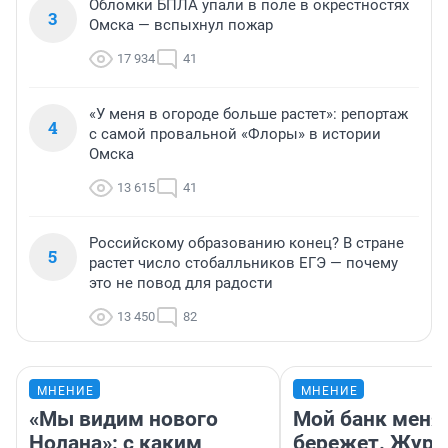
Обломки БПЛА упали в поле в окрестностях
3
Омска — вспыхнул пожар
17 934
41
«У меня в огороде больше растет»: репортаж
4
с самой провальной «Флоры» в истории
Омска
13 615
41
Российскому образованию конец? В стране
5
растет число стобалльников ЕГЭ — почему
это не повод для радости
13 450
82
МНЕНИЕ
МНЕНИЕ
«Мы видим нового
Мой банк меня
Нолана»: с каким
бережет. Журн