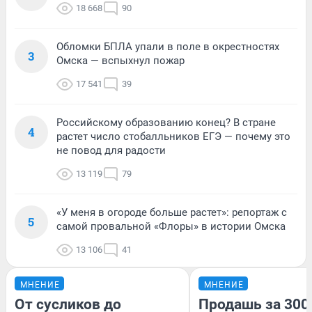
18 668
90
Обломки БПЛА упали в поле в окрестностях
3
Омска — вспыхнул пожар
17 541
39
Российскому образованию конец? В стране
4
растет число стобалльников ЕГЭ — почему это
не повод для радости
13 119
79
«У меня в огороде больше растет»: репортаж с
5
самой провальной «Флоры» в истории Омска
13 106
41
МНЕНИЕ
МНЕНИЕ
От сусликов до
Продашь за 3000