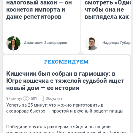
налоговый закон — он
смотреть «Одис
коснется импорта и
чтобы она не
даже репетиторов
выглядела как 
Анастасия Завгородняя
Надежда Губарь
РЕКОМЕНДУЕМ
Кишечник был собран в гармошку: в
Югре кошечка с тяжелой судьбой ищет
новый дом — ее история
37 минут
501
Обсудить
Успеть за 25 минут: что можно приготовить в
сковороде быстро — простой и вкусный рецепт пиццы
Победили опухоль размером с яйцо и вытащили
младенца с того света. Пять историй врачей из Тюмени