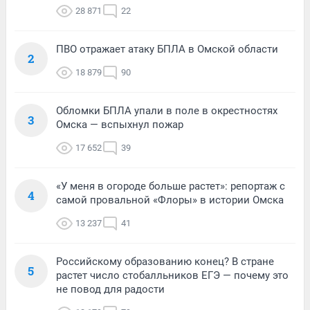
28 871
22
ПВО отражает атаку БПЛА в Омской области
2
18 879
90
Обломки БПЛА упали в поле в окрестностях
3
Омска — вспыхнул пожар
17 652
39
«У меня в огороде больше растет»: репортаж с
4
самой провальной «Флоры» в истории Омска
13 237
41
Российскому образованию конец? В стране
5
растет число стобалльников ЕГЭ — почему это
не повод для радости