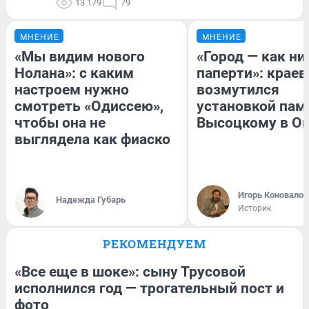
13 179
79
МНЕНИЕ
МНЕНИЕ
«Мы видим нового
«Город — как н
Нолана»: с каким
паперти»: краев
настроем нужно
возмутился
смотреть «Одиссею»,
установкой пам
чтобы она не
Высоцкому в О
выглядела как фиаско
Игорь Коновалов
Надежда Губарь
Историк
РЕКОМЕНДУЕМ
«Все еще в шоке»: сыну Трусовой
исполнился год — трогательный пост и
фото