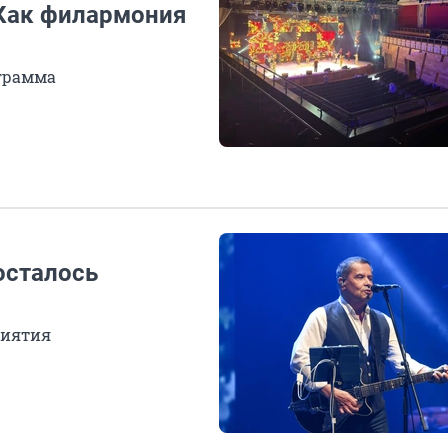
 Как филармония
грамма
осталось
риятия