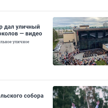
р дал уличный
околов — видео
альное уличное
ольского собора