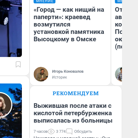
МНЕНИЕ
МНЕНИЕ
«Город — как нищий на
От сус
паперти»: краевед
автобу
возмутился
кондиц
установкой памятника
Почему
Высоцкому в Омске
оказал
(почти 
Игорь Коновалов
Се
Историк
РЕКОМЕНДУЕМ
Выжившая после атаки с
кислотой петербурженка
выписалась из больницы
7 часов
3 774
Обсудить