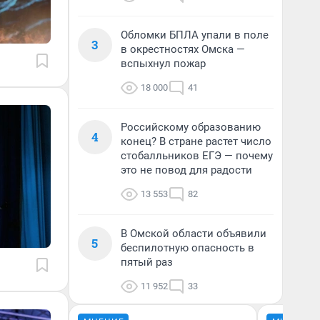
Обломки БПЛА упали в поле
3
в окрестностях Омска —
вспыхнул пожар
18 000
41
Российскому образованию
4
конец? В стране растет число
стобалльников ЕГЭ — почему
это не повод для радости
13 553
82
В Омской области объявили
5
беспилотную опасность в
пятый раз
11 952
33