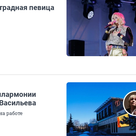
традная певица
илармонии
 Васильева
на работе