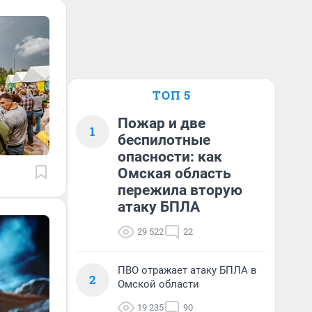
ТОП 5
Пожар и две
1
беспилотные
опасности: как
Омская область
пережила вторую
атаку БПЛА
29 522
22
ПВО отражает атаку БПЛА в
2
Омской области
19 235
90