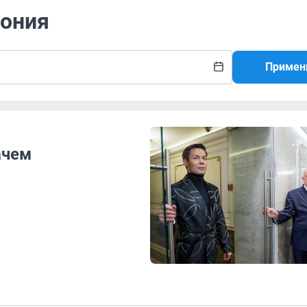
мония
Примен
ачем