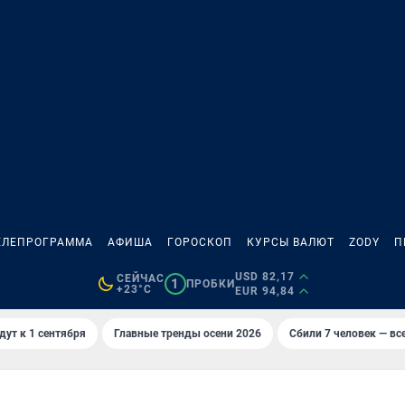
ЕЛЕПРОГРАММА
АФИША
ГОРОСКОП
КУРСЫ ВАЛЮТ
ZODY
П
USD 82,17
СЕЙЧАС
1
ПРОБКИ
+23°C
EUR 94,84
дут к 1 сентября
Главные тренды осени 2026
Сбили 7 человек — все