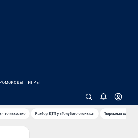
РОМОКОДЫ
ИГРЫ
, что известно
Разбор ДТП у «Голубого огонька»
Тюремная система