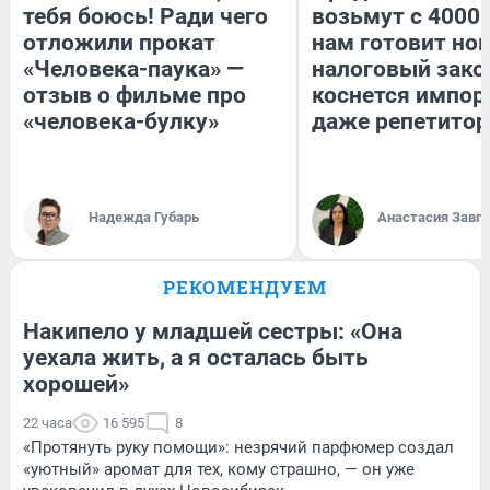
тебя боюсь! Ради чего
возьмут с 4000.
отложили прокат
нам готовит но
«Человека-паука» —
налоговый зако
отзыв о фильме про
коснется импор
«человека-булку»
даже репетитор
Надежда Губарь
Анастасия Завг
РЕКОМЕНДУЕМ
Накипело у младшей сестры: «Она
уехала жить, а я осталась быть
хорошей»
22 часа
16 595
8
«Протянуть руку помощи»: незрячий парфюмер создал
«уютный» аромат для тех, кому страшно, — он уже