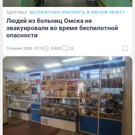
ЗДОРОВЬЕ
БЕСПИЛОТНАЯ ОПАСНОСТЬ В ОМСКОЙ ОБЛАСТИ
Э
Людей из больниц Омска не
эвакуировали во время беспилотной
опасности
10 июня, 2026, 13:15
8 825
23