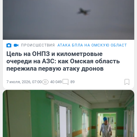
ПРОИСШЕСТВИЯ
АТАКА БПЛА НА ОМСКУЮ ОБЛАСТЬ
Х
Цель на ОНПЗ и километровые
очереди на АЗС: как Омская область
пережила первую атаку дронов
7 июля, 2026, 07:00
40 049
89