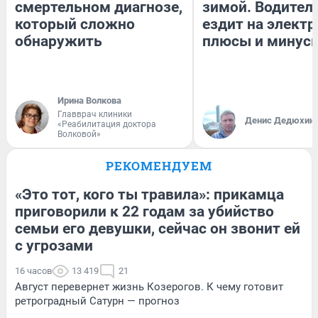
смертельном диагнозе,
зимой. Водитель
который сложно
ездит на электр
обнаружить
плюсы и минус
Ирина Волкова
Главврач клиники
Денис Дедюхин
«Реабилитация доктора
Волковой»
РЕКОМЕНДУЕМ
«Это тот, кого ты травила»: прикамца
приговорили к 22 годам за убийство
семьи его девушки, сейчас он звонит ей
с угрозами
16 часов
13 419
21
Август перевернет жизнь Козерогов. К чему готовит
ретроградный Сатурн — прогноз