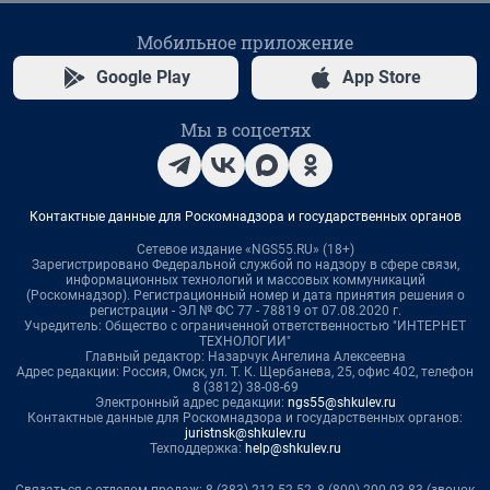
Мобильное приложение
Google Play
App Store
Мы в соцсетях
Контактные данные для Роскомнадзора и государственных органов
Сетевое издание «NGS55.RU» (18+)
Зарегистрировано Федеральной службой по надзору в сфере связи,
информационных технологий и массовых коммуникаций
(Роскомнадзор). Регистрационный номер и дата принятия решения о
регистрации - ЭЛ № ФС 77 - 78819 от 07.08.2020 г.
Учредитель: Общество с ограниченной ответственностью "ИНТЕРНЕТ
ТЕХНОЛОГИИ"
Главный редактор: Назарчук Ангелина Алексеевна
Адрес редакции: Россия, Омск, ул. Т. К. Щербанева, 25, офис 402, телефон
8 (3812) 38-08-69
Электронный адрес редакции:
ngs55@shkulev.ru
Контактные данные для Роскомнадзора и государственных органов:
juristnsk@shkulev.ru
Техподдержка:
help@shkulev.ru
Связаться с отделом продаж: 8 (383) 212-52-52, 8 (800) 200-03-83 (звонок