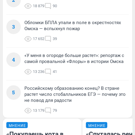
18 879
90
Обломки БПЛА упали в поле в окрестностях
3
Омска — вспыхнул пожар
17 652
39
«У меня в огороде больше растет»: репортаж с
4
самой провальной «Флоры» в истории Омска
13 236
41
Российскому образованию конец? В стране
5
растет число стобалльников ЕГЭ — почему это
не повод для радости
13 179
79
МНЕНИЕ
МНЕНИЕ
«Покупаешь кота в
«Спуталась речь