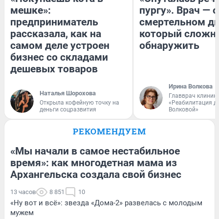
мешке»:
пургу». Врач — о
предприниматель
смертельном ди
рассказала, как на
который сложн
самом деле устроен
обнаружить
бизнес со складами
дешевых товаров
Ирина Волкова
Наталья Шорохова
Главврач клиник
Открыла кофейную точку на
«Реабилитация д
деньги соцразвития
Волковой»
РЕКОМЕНДУЕМ
«Мы начали в самое нестабильное
время»: как многодетная мама из
Архангельска создала свой бизнес
13 часов
8 851
10
«Ну вот и всё»: звезда «Дома-2» развелась с молодым
мужем