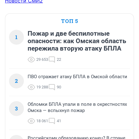
Новости СМИ2
ТОП 5
Пожар и две беспилотные
1
опасности: как Омская область
пережила вторую атаку БПЛА
29 653
22
ПВО отражает атаку БПЛА в Омской области
2
19 288
90
Обломки БПЛА упали в поле в окрестностях
3
Омска — вспыхнул пожар
18 061
41
Российскому образованию конец? В стране