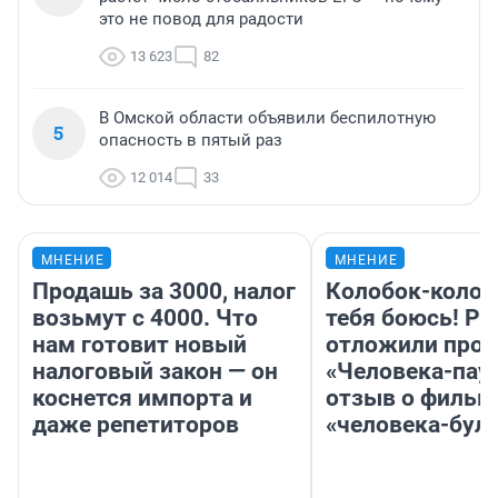
это не повод для радости
13 623
82
В Омской области объявили беспилотную
5
опасность в пятый раз
12 014
33
МНЕНИЕ
МНЕНИЕ
Продашь за 3000, налог
Колобок-колобо
возьмут с 4000. Что
тебя боюсь! Ра
нам готовит новый
отложили прок
налоговый закон — он
«Человека-пау
коснется импорта и
отзыв о фильм
даже репетиторов
«человека-бул