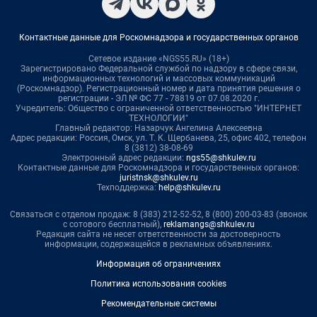
Контактные данные для Роскомнадзора и государственных органов
Сетевое издание «NGS55.RU» (18+)
Зарегистрировано Федеральной службой по надзору в сфере связи,
информационных технологий и массовых коммуникаций
(Роскомнадзор). Регистрационный номер и дата принятия решения о
регистрации - ЭЛ № ФС 77 - 78819 от 07.08.2020 г.
Учредитель: Общество с ограниченной ответственностью "ИНТЕРНЕТ
ТЕХНОЛОГИИ"
Главный редактор: Назарчук Ангелина Алексеевна
Адрес редакции: Россия, Омск, ул. Т. К. Щербанева, 25, офис 402, телефон
8 (3812) 38-08-69
Электронный адрес редакции:
ngs55@shkulev.ru
Контактные данные для Роскомнадзора и государственных органов:
juristnsk@shkulev.ru
Техподдержка:
help@shkulev.ru
Связаться с отделом продаж: 8 (383) 212-52-52, 8 (800) 200-03-83 (звонок
с сотового бесплатный),
reklamangs@shkulev.ru
Редакция сайта не несет ответственности за достоверность
информации, содержащейся в рекламных объявлениях.
Информация об ограничениях
Политика использования cookies
Рекомендательные системы