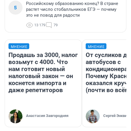
Российскому образованию конец? В стране
5
растет число стобалльников ЕГЭ — почему
это не повод для радости
13 179
79
МНЕНИЕ
МНЕНИЕ
Продашь за 3000, налог
От сусликов до
возьмут с 4000. Что
автобусов с
нам готовит новый
кондиционерам
налоговый закон — он
Почему Красно
коснется импорта и
оказался круч
даже репетиторов
(почти во всём
Анастасия Завгородняя
Сергей Энквист