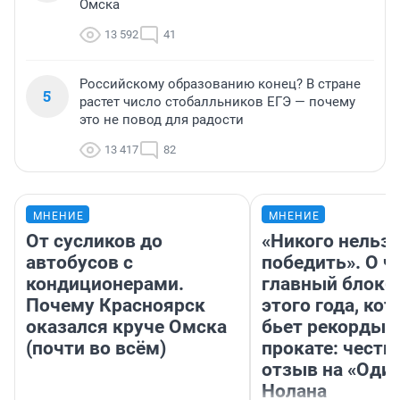
Омска
13 592
41
Российскому образованию конец? В стране
5
растет число стобалльников ЕГЭ — почему
это не повод для радости
13 417
82
МНЕНИЕ
МНЕНИЕ
От сусликов до
«Никого нельз
автобусов с
победить». О ч
кондиционерами.
главный блокб
Почему Красноярск
этого года, ко
оказался круче Омска
бьет рекорды 
(почти во всём)
прокате: честн
отзыв на «Оди
Нолана