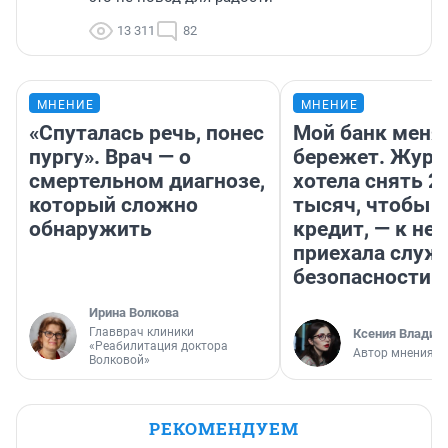
13 311
82
МНЕНИЕ
МНЕНИЕ
«Спуталась речь, понес
Мой банк меня
пургу». Врач — о
бережет. Журн
смертельном диагнозе,
хотела снять 2
который сложно
тысяч, чтобы п
обнаружить
кредит, — к не
приехала служ
безопасности
Ирина Волкова
Главврач клиники
Ксения Владим
«Реабилитация доктора
Автор мнения
Волковой»
РЕКОМЕНДУЕМ