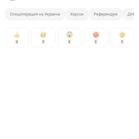
Спецоперация на Украине
Херсон
Референдум
ДНР 
0
0
0
0
0