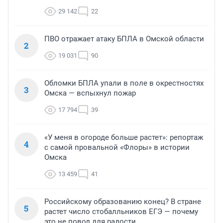
29 142
22
ПВО отражает атаку БПЛА в Омской области
2
19 031
90
Обломки БПЛА упали в поле в окрестностях
3
Омска — вспыхнул пожар
17 794
39
«У меня в огороде больше растет»: репортаж
4
с самой провальной «Флоры» в истории
Омска
13 459
41
Российскому образованию конец? В стране
5
растет число стобалльников ЕГЭ — почему
это не повод для радости