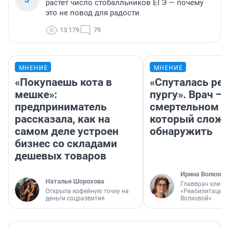
растет число стобалльников ЕГЭ — почему
это не повод для радости
13 179
79
МНЕНИЕ
МНЕНИЕ
«Покупаешь кота в
«Спуталась реч
мешке»:
пургу». Врач — 
предприниматель
смертельном д
рассказала, как на
который слож
самом деле устроен
обнаружить
бизнес со складами
дешевых товаров
Ирина Волкова
Наталья Шорохова
Главврач клини
Открыла кофейную точку на
«Реабилитация 
деньги соцразвития
Волковой»