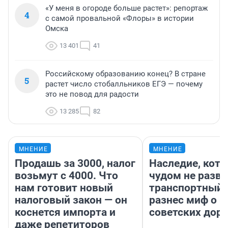
«У меня в огороде больше растет»: репортаж
4
с самой провальной «Флоры» в истории
Омска
13 401
41
Российскому образованию конец? В стране
5
растет число стобалльников ЕГЭ — почему
это не повод для радости
13 285
82
МНЕНИЕ
МНЕНИЕ
Продашь за 3000, налог
Наследие, кото
возьмут с 4000. Что
чудом не разва
нам готовит новый
транспортный 
налоговый закон — он
разнес миф о 
коснется импорта и
советских доро
даже репетиторов