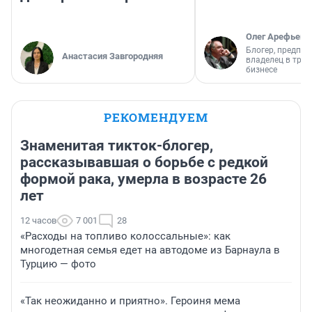
Олег Арефьев
Блогер, предпри
Анастасия Завгородняя
владелец в тра
бизнесе
РЕКОМЕНДУЕМ
Знаменитая тикток-блогер,
рассказывавшая о борьбе с редкой
формой рака, умерла в возрасте 26
лет
12 часов
7 001
28
«Расходы на топливо колоссальные»: как
многодетная семья едет на автодоме из Барнаула в
Турцию — фото
«Так неожиданно и приятно». Героиня мема