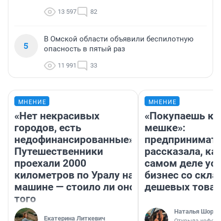
13 597
82
В Омской области объявили беспилотную
5
опасность в пятый раз
11 991
33
МНЕНИЕ
МНЕНИЕ
«Нет некрасивых
«Покупаешь ко
городов, есть
мешке»:
недофинансированные».
предпринимат
Путешественники
рассказала, как
проехали 2000
самом деле ус
километров по Уралу на
бизнес со скл
машине — стоило ли оно
дешевых това
того
Наталья Шорох
Екатерина Литкевич