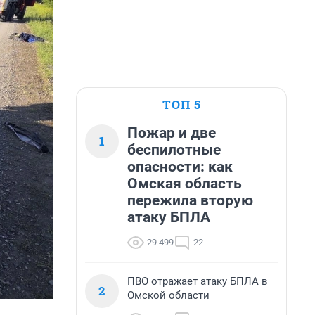
ТОП 5
Пожар и две
1
беспилотные
опасности: как
Омская область
пережила вторую
атаку БПЛА
29 499
22
ПВО отражает атаку БПЛА в
2
Омской области