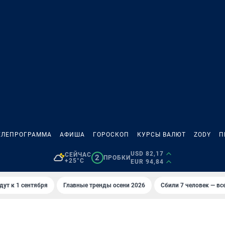
ЕЛЕПРОГРАММА
АФИША
ГОРОСКОП
КУРСЫ ВАЛЮТ
ZODY
П
USD 82,17
СЕЙЧАС
2
ПРОБКИ
+25°C
EUR 94,84
дут к 1 сентября
Главные тренды осени 2026
Сбили 7 человек — все