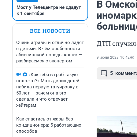
В Омско
Мост у Телецентра не сдадут
иномарка
к 1 сентября
больниц
ВСЕ НОВОСТИ
ДТП случил
Очень игривы и отлично ладят
с детьми. В чём особенности
абиссинской породы кошек —
9 июля 2023, 10:42
разбираемся с экспертом
5
коммент
«Как тебя в гроб такую
положат?» Мать двоих детей
набила первую татуировку в
50 лет — зачем она это
сделала и что отвечает
хейтерам
Как спастись от жары без
кондиционера: 5 работающих
способов