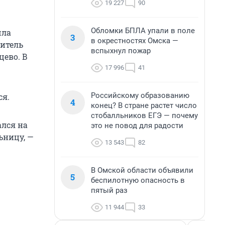
19 227
90
Обломки БПЛА упали в поле
шла
3
в окрестностях Омска —
дитель
вспыхнул пожар
цево. В
17 996
41
Российскому образованию
ся.
4
конец? В стране растет число
стобалльников ЕГЭ — почему
ался на
это не повод для радости
ьницу, —
13 543
82
В Омской области объявили
5
беспилотную опасность в
пятый раз
11 944
33