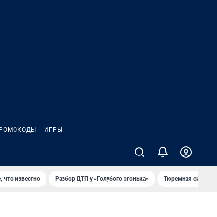
РОМОКОДЫ
ИГРЫ
, что известно
Разбор ДТП у «Голубого огонька»
Тюремная система