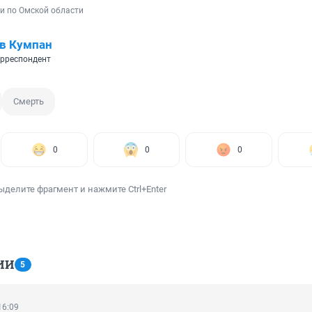
и по Омской области
в Кумпан
рреспондент
Смерть
0
0
0
ыделите фрагмент и нажмите Ctrl+Enter
ИИ
5
16:09