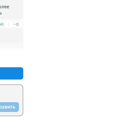
лее 
ь
+0
–0
+0
–0
равить