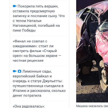
Покорила пять вершин,
оставила предсмертную
записку и послание сыну. Что
с телом Натальи
Наговициной, погибшей на
пике Победы
«Финал не совпал с
ожиданиями»: стоит ли
смотреть фильм «Старый
орел» на большом экране —
честная рецензия
Лимонные сады,
европейский Байкал и
очередь к статуе Джульетты:
путешественница съездила в
Италию и рассказала, сколько
денег потратила
«Она радовалась»:
Машина оказалась см