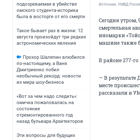
подозреваемая в убийстве
Источник: 
УМВД Росси
омского студента-историка
была в восторге от его смерти
Сегодня утром, 
смертельная ав
Такое бывает раз в жизни: 12
иномарки «Тойо
августа произойдут три редких
машине также 
астрономических явления
Прохор Шаляпин влюбился
В районе 277-г
по-настоящему, а Ваня
Дмитриенко побил
необычный рекорд: новости
— В результате
из мира шоу-бизнеса
месте происшес
рассказали в У
«Вот за чем надо следить»:
омичка пожаловалась на
состояние
отремонтированного год
назад бульвара Архитекторов
Эти вопросы для будущих