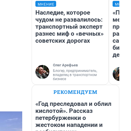
МНЕНИЕ
МНЕНИ
Наследие, которое
«Поку
чудом не развалилось:
мешке
транспортный эксперт
предп
разнес миф о «вечных»
расска
советских дорогах
самом
бизне
дешев
Олег Арефьев
Блогер, предприниматель,
владелец в транспортном
бизнесе
РЕКОМЕНДУЕМ
«Год преследовал и облил
кислотой». Рассказ
петербурженки о
жестоком нападении и