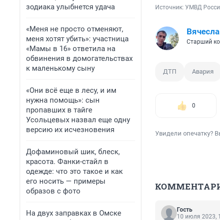
зодиака улыбнется удача
Источник: 
УМВД Росси
«Меня не просто отменяют,
Вячесла
меня хотят убить»: участница
Старший ко
«Мамы в 16» ответила на
обвинения в домогательствах
к маленькому сыну
ДТП
Авария
«Они всё еще в лесу, и им
нужна помощь»: сын
0
пропавших в тайге
Усольцевых назвал еще одну
версию их исчезновения
Увидели опечатку? В
Дофаминовый шик, блеск,
красота. Фанки-стайл в
одежде: что это такое и как
его носить — примеры
КОММЕНТАР
образов с фото
Гость
На двух заправках в Омске
10 июля 2023, 