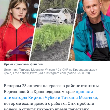
Драма с ужасным финалом
Источник: 
Танюша Мостыко, Vk.com / СУ СКР по Краснодарскому 
краю, T.me / show_zvezd_krd / Instagram.com (запрещен в РФ)
Вечером 28 апреля на трассе в районе станицы
Березанской в Краснодарском крае
пропали
аниматоры Кирилл Чубко и Татьяна Мостыко
,
которые ехали домой с работы. Они пробили
колесо, а спустя какое-то время перестали