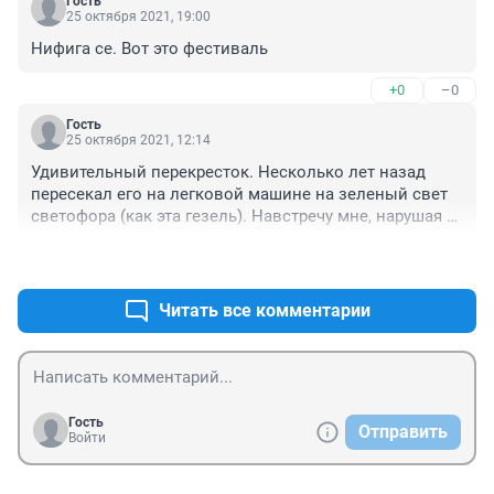
Гость
25 октября 2021, 19:00
Нифига се. Вот это фестиваль
+0
–0
Гость
25 октября 2021, 12:14
Удивительный перекресток. Несколько лет назад 
пересекал его на легковой машине на зеленый свет 
светофора (как эта гезель). Навстречу мне, нарушая 
ПДД, двигался пазик (как этот тролейбус). Если бы я 
+1
–0
не притормозил, тоже была бы авария. Что 
происходит с водителями на этом перекрестке? Не 
понятно.
Читать все комментарии
Гость
Отправить
Войти