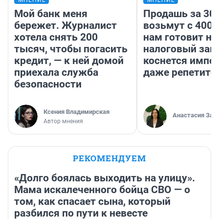
Мой банк меня
Продашь за 300
бережет. Журналист
возьмут с 4000
хотела снять 200
нам готовит н
тысяч, чтобы погасить
налоговый зако
кредит, — к ней домой
коснется импор
приехала служба
даже репетито
безопасности
Ксения Владимирская
Анастасия Зав
Автор мнения
РЕКОМЕНДУЕМ
«Долго боялась выходить на улицу».
Мама искалеченного бойца СВО — о
том, как спасает сына, который
разбился по пути к невесте