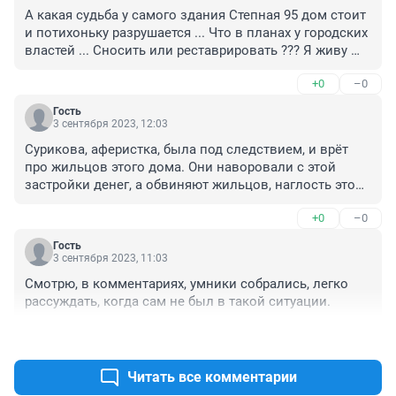
А какая судьба у самого здания Степная 95 дом стоит 
и потихоньку разрушается ... Что в планах у городских 
властей ... Сносить или реставрировать ??? Я живу 
рядом и вид из окна особой радости не доставляет... 
+0
–0
В ожидании ответа МАХ + 79502156103... Ответьте 
пожалуйста...
Гость
3 сентября 2023, 12:03
Сурикова, аферистка, была под следствием, и врёт 
про жильцов этого дома. Они наворовали с этой 
застройки денег, а обвиняют жильцов, наглость этой 
Суриковой поражает.
+0
–0
Гость
3 сентября 2023, 11:03
Смотрю, в комментариях, умники собрались, легко 
рассуждать, когда сам не был в такой ситуации.
+1
–1
Читать все комментарии