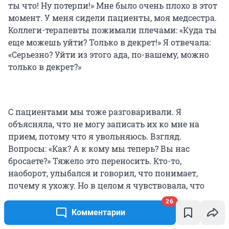
ты что! Ну потерпи!» Мне было очень плохо в этот
момент. У меня сидели пациенты, моя медсестра.
Коллеги-терапевты пожимали плечами: «Куда ты
еще можешь уйти? Только в декрет!» Я отвечала:
«Серьезно? Уйти из этого ада, по-вашему, можно
только в декрет?»
С пациентами мы тоже разговаривали. Я
объясняла, что не могу записать их ко мне на
прием, потому что я увольняюсь. Взгляд.
Вопросы: «Как? А к кому мы теперь? Вы нас
бросаете?» Тяжело это переносить. Кто-то,
наоборот, улыбался и говорил, что понимает,
почему я ухожу. Но в целом я чувствовала, что
они в моем лице теряют опору. Им было спокойно
26
со мной. Они знали, что я на их стороне и мы всё
Комментарии
решим. А еще почти одновременно увольнялась и