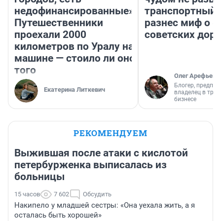
недофинансированные».
транспортный 
Путешественники
разнес миф о 
проехали 2000
советских доро
километров по Уралу на
машине — стоило ли оно
того
Олег Арефьев
Блогер, предпри
Екатерина Литкевич
владелец в тра
бизнесе
РЕКОМЕНДУЕМ
Выжившая после атаки с кислотой
петербурженка выписалась из
больницы
15 часов
7 602
Обсудить
Накипело у младшей сестры: «Она уехала жить, а я
осталась быть хорошей»