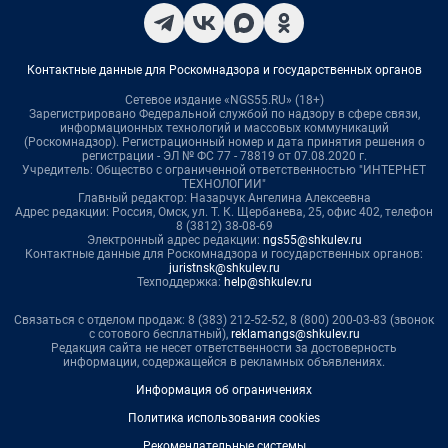
Контактные данные для Роскомнадзора и государственных органов
Сетевое издание «NGS55.RU» (18+)
Зарегистрировано Федеральной службой по надзору в сфере связи,
информационных технологий и массовых коммуникаций
(Роскомнадзор). Регистрационный номер и дата принятия решения о
регистрации - ЭЛ № ФС 77 - 78819 от 07.08.2020 г.
Учредитель: Общество с ограниченной ответственностью "ИНТЕРНЕТ
ТЕХНОЛОГИИ"
Главный редактор: Назарчук Ангелина Алексеевна
Адрес редакции: Россия, Омск, ул. Т. К. Щербанева, 25, офис 402, телефон
8 (3812) 38-08-69
Электронный адрес редакции:
ngs55@shkulev.ru
Контактные данные для Роскомнадзора и государственных органов:
juristnsk@shkulev.ru
Техподдержка:
help@shkulev.ru
Связаться с отделом продаж: 8 (383) 212-52-52, 8 (800) 200-03-83 (звонок
с сотового бесплатный),
reklamangs@shkulev.ru
Редакция сайта не несет ответственности за достоверность
информации, содержащейся в рекламных объявлениях.
Информация об ограничениях
Политика использования cookies
Рекомендательные системы