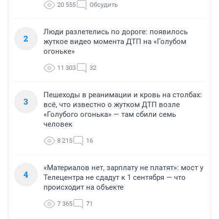
20 555
Обсудить
Люди разлетелись по дороге: появилось
2
жуткое видео момента ДТП на «Голубом
огоньке»
11 303
32
Пешеходы в реанимации и кровь на столбах:
3
всё, что известно о жутком ДТП возле
«Голубого огонька» — там сбили семь
человек
8 215
16
«Материалов нет, зарплату не платят»: мост у
4
Телецентра не сдадут к 1 сентября — что
происходит на объекте
7 365
71