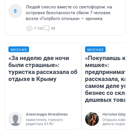
Людей снесло вместе со светофором: на
5
островке безопасности сбили 7 человек
возле «Голубого огонька» — хроника
7 132
68
МНЕНИЕ
МНЕНИЕ
«За неделю две ночи
«Покупаешь ко
были страшные»:
мешке»:
туристка рассказала об
предпринимат
отдыхе в Крыму
рассказала, как
самом деле ус
бизнес со скл
дешевых това
Александра Исмайлова
Наталья Шорох
заместитель главного
Открыла кофейн
редактора 63.RU
деньги соцразв