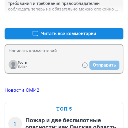
требования и требования правообладателей 
соблюдать теперь не обязательно можно спокойно 
клонировать модифицированные вирусы.

+0
–0
Контролировать только сохранение генетической 
чистоты нужно и усё ! а западные терпилы пусть 
дальше разрабатывают !

Читать все комментарии
Есть таки польза от .....
Гость
Отправить
Войти
Новости СМИ2
ТОП 5
Пожар и две беспилотные
1
опасности: как Омская область