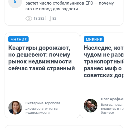
5
растет число стобалльников ЕГЭ — почему
это не повод для радости
13 282
82
МНЕНИЕ
МНЕНИЕ
Квартиры дорожают,
Наследие, кото
но дешевеют: почему
чудом не разва
рынок недвижимости
транспортный 
сейчас такой странный
разнес миф о 
советских доро
Олег Арефьев
Екатерина Торопова
Блогер, предпри
директор агентства
владелец в тра
недвижимости
бизнесе