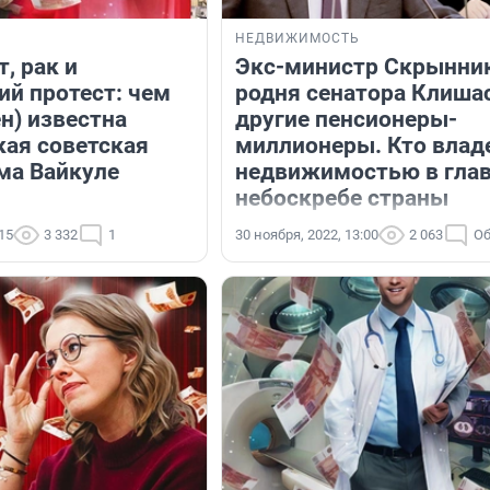
Я
НЕДВИЖИМОСТЬ
т, рак и
Экс-министр Скрынник
ий протест: чем
родня сенатора Клишас
н) известна
другие пенсионеры-
кая советская
миллионеры. Кто влад
ма Вайкуле
недвижимостью в гла
небоскребе страны
:15
3 332
1
30 ноября, 2022, 13:00
2 063
Об