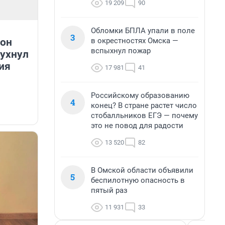
19 209
90
Обломки БПЛА упали в поле
3
 он
в окрестностях Омска —
вспыхнул пожар
рухнул
ия
17 981
41
Российскому образованию
4
конец? В стране растет число
стобалльников ЕГЭ — почему
это не повод для радости
13 520
82
В Омской области объявили
5
беспилотную опасность в
пятый раз
11 931
33