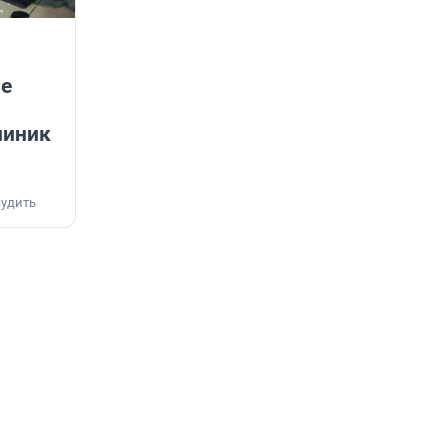
ье
линик
удить