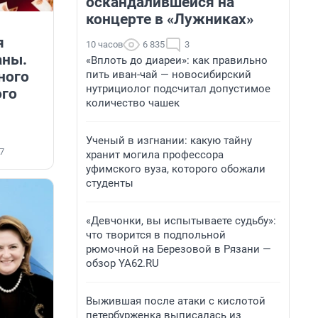
оскандалившейся на
концерте в «Лужниках»
я
10 часов
6 835
3
аны.
«Вплоть до диареи»: как правильно
ного
пить иван-чай — новосибирский
нутрициолог подсчитал допустимое
ого
количество чашек
Ученый в изгнании: какую тайну
7
хранит могила профессора
уфимского вуза, которого обожали
студенты
«Девчонки, вы испытываете судьбу»:
что творится в подпольной
рюмочной на Березовой в Рязани —
обзор YA62.RU
Выжившая после атаки с кислотой
петербурженка выписалась из