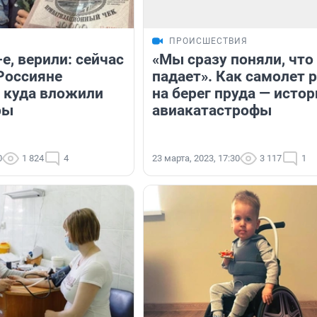
ПРОИСШЕСТВИЯ
-е, верили: сейчас
«Мы сразу поняли, что
Россияне
падает». Как самолет 
, куда вложили
на берег пруда — истор
ры
авиакатастрофы
0
1 824
4
23 марта, 2023, 17:30
3 117
1