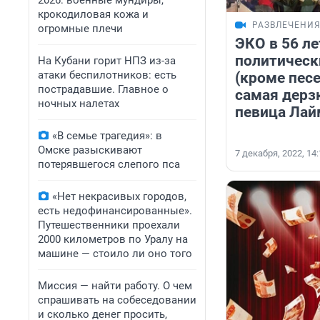
2026: военные мундиры,
крокодиловая кожа и
РАЗВЛЕЧЕНИ
огромные плечи
ЭКО в 56 ле
политическ
На Кубани горит НПЗ из-за
атаки беспилотников: есть
(кроме песе
пострадавшие. Главное о
самая дерз
ночных налетах
певица Лай
«В семье трагедия»: в
Омске разыскивают
7 декабря, 2022, 14
потерявшегося слепого пса
«Нет некрасивых городов,
есть недофинансированные».
Путешественники проехали
2000 километров по Уралу на
машине — стоило ли оно того
Миссия — найти работу. О чем
спрашивать на собеседовании
и сколько денег просить,