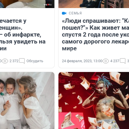
СЕМЬЯ
ечается у
«Люди спрашивают: "К
енщин».
пошел?"» Как живет м
— об инфаркте,
спустя 2 года после ук
льзя увидеть на
самого дорогого лекар
ии
мире
0
2 372
Обсудить
24 февраля, 2023, 13:00
4 237