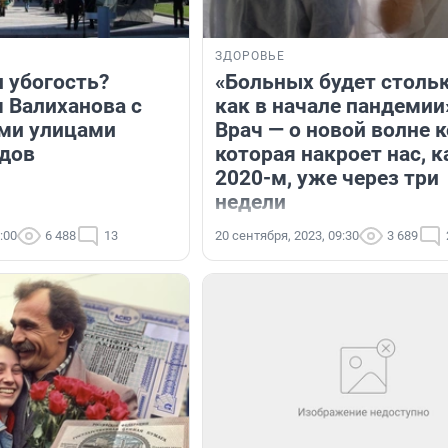
ЗДОРОВЬЕ
и убогость?
«Больных будет стольк
 Валиханова с
как в начале пандемии
ми улицами
Врач — о новой волне к
одов
которая накроет нас, к
2020-м, уже через три
недели
:00
6 488
13
20 сентября, 2023, 09:30
3 689