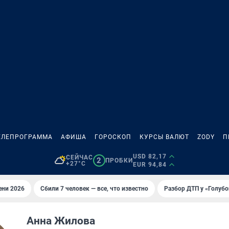
ЕЛЕПРОГРАММА
АФИША
ГОРОСКОП
КУРСЫ ВАЛЮТ
ZODY
П
USD 82,17
СЕЙЧАС
2
ПРОБКИ
+27°C
EUR 94,84
ени 2026
Сбили 7 человек — все, что известно
Разбор ДТП у «Голубо
Анна Жилова