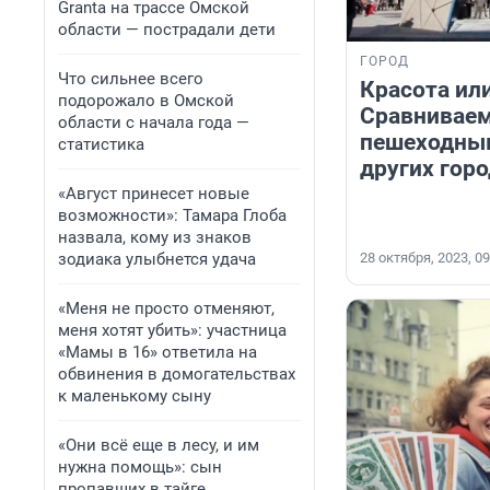
Granta на трассе Омской
области — пострадали дети
ГОРОД
Что сильнее всего
Красота ил
подорожало в Омской
Сравниваем
области с начала года —
пешеходны
статистика
других гор
«Август принесет новые
возможности»: Тамара Глоба
назвала, кому из знаков
зодиака улыбнется удача
28 октября, 2023, 09
«Меня не просто отменяют,
меня хотят убить»: участница
«Мамы в 16» ответила на
обвинения в домогательствах
к маленькому сыну
«Они всё еще в лесу, и им
нужна помощь»: сын
пропавших в тайге