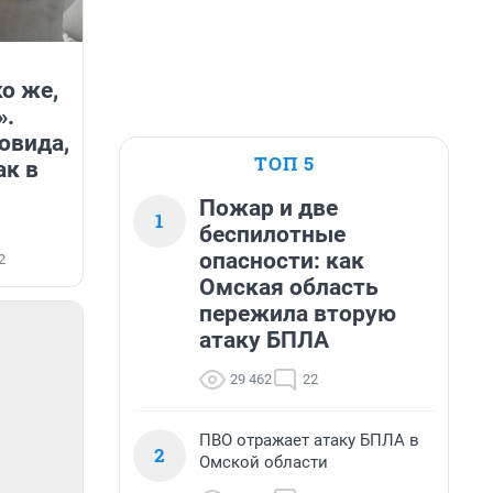
о же,
».
овида,
ТОП 5
ак в
Пожар и две
1
беспилотные
опасности: как
2
Омская область
пережила вторую
атаку БПЛА
29 462
22
ПВО отражает атаку БПЛА в
2
Омской области