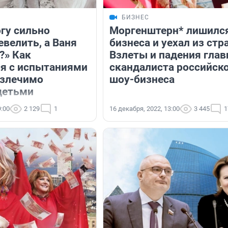
БИЗНЕС
огу сильно
Моргенштерн* лишилс
велить, а Ваня
бизнеса и уехал из стр
?» Как
Взлеты и падения глав
я с испытаниями
скандалиста российск
излечимо
шоу-бизнеса
детьми
9:00
2 129
1
16 декабря, 2022, 13:00
3 445
1