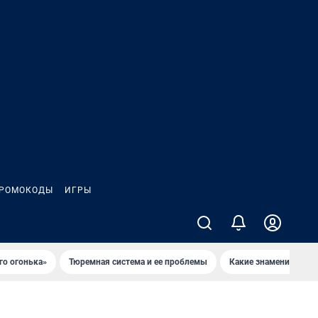
РОМОКОДЫ
ИГРЫ
го огонька»
Тюремная система и ее проблемы
Какие знаменитости 