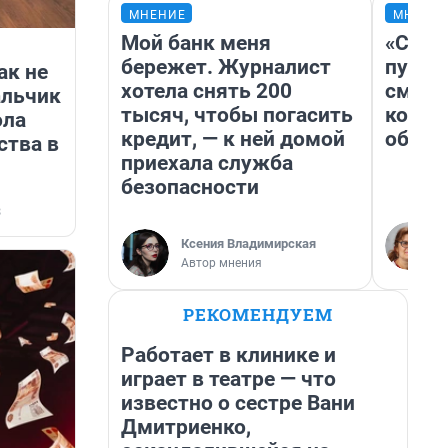
МНЕНИЕ
МНЕНИ
Мой банк меня
«Спут
бережет. Журналист
пургу»
ак не
хотела снять 200
смерт
альчик
тысяч, чтобы погасить
котор
ола
кредит, — к ней домой
обнар
ства в
приехала служба
безопасности
3
Ксения Владимирская
Автор мнения
РЕКОМЕНДУЕМ
Работает в клинике и
играет в театре — что
известно о сестре Вани
Дмитриенко,