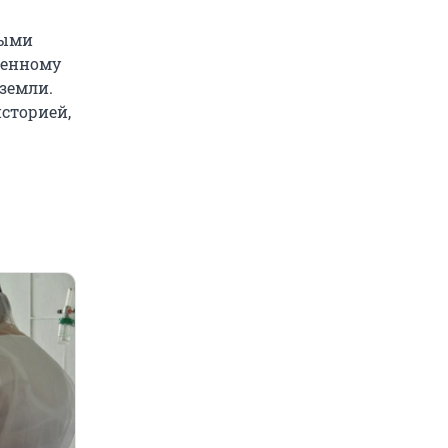
лыми
венному
 земли.
историей,