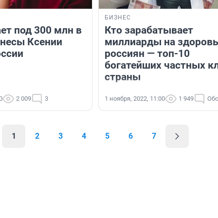
БИЗНЕС
ет под 300 млн в
Кто зарабатывает
знесы Ксении
миллиарды на здоров
оссии
россиян — топ-10
богатейших частных к
страны
0
2 009
3
1 ноября, 2022, 11:00
1 949
Обс
1
2
3
4
5
6
7