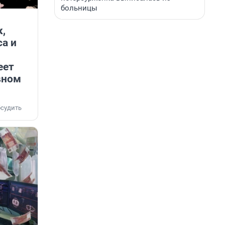
больницы
,
а и
еет
вном
судить