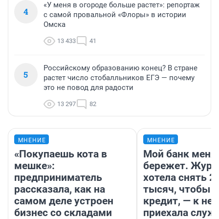
«У меня в огороде больше растет»: репортаж
4
с самой провальной «Флоры» в истории
Омска
13 433
41
Российскому образованию конец? В стране
5
растет число стобалльников ЕГЭ — почему
это не повод для радости
13 297
82
МНЕНИЕ
МНЕНИЕ
«Покупаешь кота в
Мой банк меня
мешке»:
бережет. Журн
предприниматель
хотела снять 2
рассказала, как на
тысяч, чтобы п
самом деле устроен
кредит, — к не
бизнес со складами
приехала служ