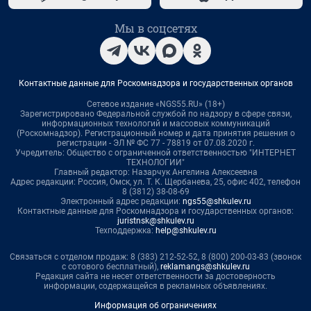
Мы в соцсетях
Контактные данные для Роскомнадзора и государственных органов
Сетевое издание «NGS55.RU» (18+)
Зарегистрировано Федеральной службой по надзору в сфере связи,
информационных технологий и массовых коммуникаций
(Роскомнадзор). Регистрационный номер и дата принятия решения о
регистрации - ЭЛ № ФС 77 - 78819 от 07.08.2020 г.
Учредитель: Общество с ограниченной ответственностью "ИНТЕРНЕТ
ТЕХНОЛОГИИ"
Главный редактор: Назарчук Ангелина Алексеевна
Адрес редакции: Россия, Омск, ул. Т. К. Щербанева, 25, офис 402, телефон
8 (3812) 38-08-69
Электронный адрес редакции:
ngs55@shkulev.ru
Контактные данные для Роскомнадзора и государственных органов:
juristnsk@shkulev.ru
Техподдержка:
help@shkulev.ru
Связаться с отделом продаж: 8 (383) 212-52-52, 8 (800) 200-03-83 (звонок
с сотового бесплатный),
reklamangs@shkulev.ru
Редакция сайта не несет ответственности за достоверность
информации, содержащейся в рекламных объявлениях.
Информация об ограничениях