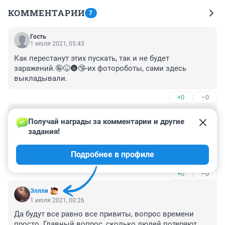
КОММЕНТАРИИ
7
Гость
1 июля 2021, 05:43
Как перестанут этих пускать, так и не будет 
заражений.🤪😜🌚🤥-их фотороботы, сами здесь 
выкладывали.
+0
–0
Гость
1 июля 2021, 03:14
Получай награды за комментарии и другие 
задания!
Нас спасет жесткое наказание, применяемое для тех, 
кто заражает коллектив на работе, соседей, 
Подробнее в профиле
пассажиров транспорта, сотрудников магазинов, 
которые не привились и заболели, тем самым 
+0
–0
становясь более заразными, чем при наличии 
привки.
Эллли
1 июля 2021, 00:26
Да будут все равно все привиты, вопрос времени 
просто. Главный вопрос, сколько людей потеряют 