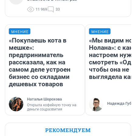
11 969
33
МНЕНИЕ
МНЕНИЕ
«Покупаешь кота в
«Мы видим нов
мешке»:
Нолана»: с как
предприниматель
настроем нужн
рассказала, как на
смотреть «Оди
самом деле устроен
чтобы она не
бизнес со складами
выглядела как
дешевых товаров
Наталья Шорохова
Надежда Губар
Открыла кофейную точку на
деньги соцразвития
РЕКОМЕНДУЕМ