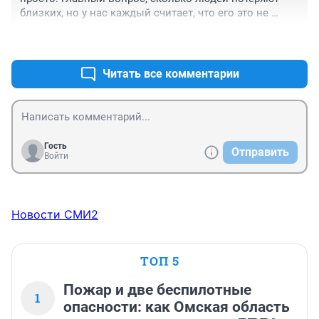
близких, но у нас каждый считает, что его это не 
коснётся. Сколько ВК комментов под постами и 
+4
–0
многие ковид диссиденты или антипрививочники, 
пропадают, а потом спорят с бывшими 
сторонниками, говоря, как они заблуждались и 
Читать все комментарии
сколько потеряли благодаря своему неверию. 
Учиться на своих ошибках - право каждого, но стоит 
ли? Потом поздно размышлять, близко локоть, да не 
укусишь.
Гость
Отправить
Войти
Новости СМИ2
ТОП 5
Пожар и две беспилотные
1
опасности: как Омская область