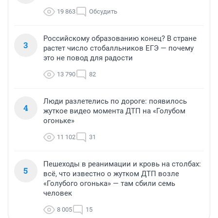
19 863
Обсудить
Российскому образованию конец? В стране
3
растет число стобалльников ЕГЭ — почему
это не повод для радости
13 790
82
Люди разлетелись по дороге: появилось
4
жуткое видео момента ДТП на «Голубом
огоньке»
11 102
31
Пешеходы в реанимации и кровь на столбах:
5
всё, что известно о жутком ДТП возле
«Голубого огонька» — там сбили семь
человек
8 005
15