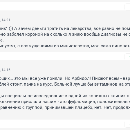
, 14:21
к" ))) А зачем деньги тратить на лекарства, все равно не пом
рно заболел короной на сколько я знаю вообще диагнозы не ст
.

пустят, с возмущениями из министерства, мол сама виноват
, 14:16
щих... это мы все уже поняли. Но Арбидол! Пихают всем - взр
блей стоит, пачка на курс. Больной лучше бы витаминов на эти
ы специальное исследование в одной из ковидных клиник пр
ключение прислали нашим - это фуфломицин, положительных
сравнению с группой, принимавшей плацебо, нет. Нет, продол