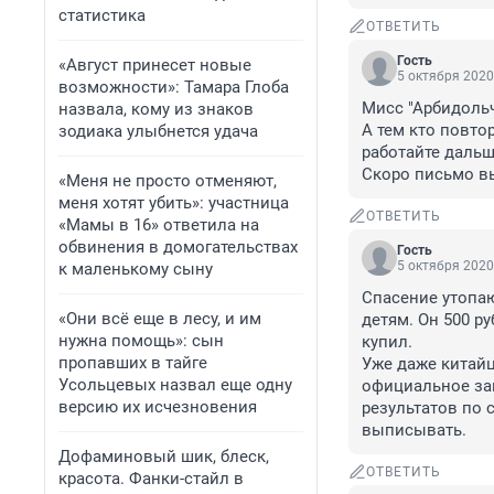
статистика
ОТВЕТИТЬ
Гость
«Август принесет новые
5 октября 2020
возможности»: Тамара Глоба
Мисс "Арбидольчи
назвала, кому из знаков
А тем кто повто
зодиака улыбнется удача
работайте дальше
Скоро письмо вы
«Меня не просто отменяют,
меня хотят убить»: участница
ОТВЕТИТЬ
«Мамы в 16» ответила на
обвинения в домогательствах
Гость
5 октября 2020
к маленькому сыну
Спасение утопаю
«Они всё еще в лесу, и им
детям. Он 500 ру
нужна помощь»: сын
купил. 

пропавших в тайге
Уже даже китайц
Усольцевых назвал еще одну
официальное за
версию их исчезновения
результатов по 
выписывать.
Дофаминовый шик, блеск,
ОТВЕТИТЬ
красота. Фанки-стайл в