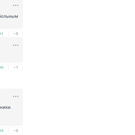
больным 
+1
–0
+0
–1
ики. 

+3
–0