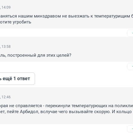
, 14:09
заняться нашим минздравом не выезжать к температурищим 
отите угробить
, 13:58
аль, построенный для этих целей?
ь ещё 1 ответ
, 12:46
корая не справляется - перекинули температурющих на поликлин
нет, пейте Арбидол, вслучае чего вызывайте скорую. И кольцо 