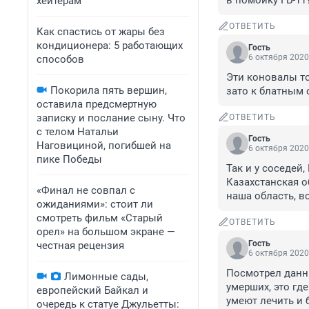
в помойку ГБ-11
хейтерам
ОТВЕТИТЬ
Как спастись от жары без
кондиционера: 5 работающих
Гость
6 октября 2020
способов
Эти коновалы то
Покорила пять вершин,
зато к блатным 
оставила предсмертную
записку и послание сыну. Что
ОТВЕТИТЬ
с телом Натальи
Гость
Наговициной, погибшей на
6 октября 2020
пике Победы
Так и у соседей,
Казахстанская о
«Финал не совпал с
наша область, в
ожиданиями»: стоит ли
смотреть фильм «Старый
ОТВЕТИТЬ
орел» на большом экране —
Гость
честная рецензия
6 октября 2020
Посмотрел данны
Лимонные сады,
умерших, это гд
европейский Байкал и
умеют лечить и 
очередь к статуе Джульетты: