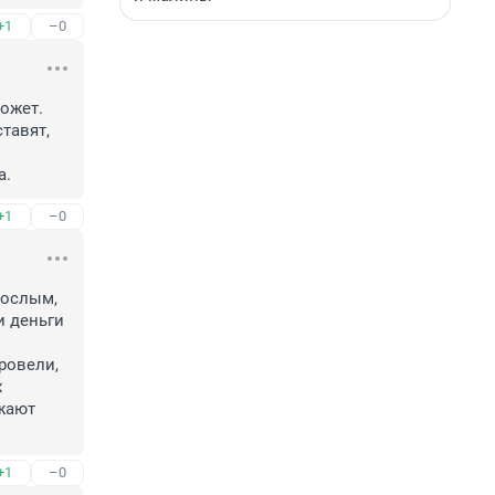
+1
–0
ожет.

авят, 
а.
+1
–0
ослым, 
 деньги 
овели, 
 
жают 
+1
–0