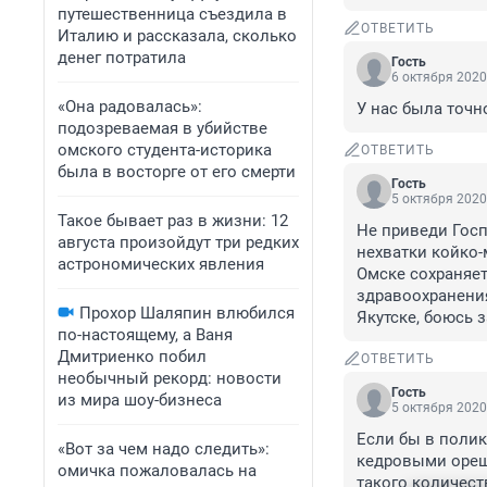
путешественница съездила в
ОТВЕТИТЬ
Италию и рассказала, сколько
денег потратила
Гость
6 октября 2020
«Она радовалась»:
У нас была точн
подозреваемая в убийстве
омского студента-историка
ОТВЕТИТЬ
была в восторге от его смерти
Гость
5 октября 2020
Такое бывает раз в жизни: 12
Не приведи Госп
августа произойдут три редких
нехватки койко-
астрономических явления
Омске сохраняет
здравоохранения
Прохор Шаляпин влюбился
Якутске, боюсь 
по-настоящему, а Ваня
Дмитриенко побил
ОТВЕТИТЬ
необычный рекорд: новости
Гость
из мира шоу-бизнеса
5 октября 2020
Если бы в полик
«Вот за чем надо следить»:
кедровыми орешк
омичка пожаловалась на
такого количест