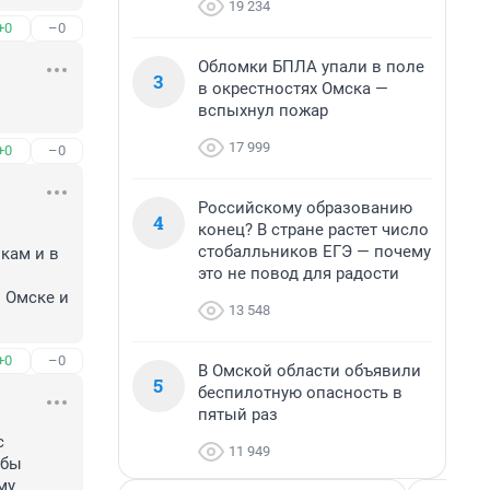
19 234
+0
–0
Обломки БПЛА упали в поле
3
в окрестностях Омска —
вспыхнул пожар
17 999
+0
–0
Российскому образованию
4
конец? В стране растет число
 
стобалльников ЕГЭ — почему
кам и в 
это не повод для радости
Омске и 
13 548
+0
–0
В Омской области объявили
5
беспилотную опасность в
пятый раз
 
11 949
бы 
у 