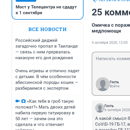
ПЕРЕЙТИ К ПУ
Мост у Телецентра не сдадут
25 комм
к 1 сентября
Омичка с пораж
ВСЕ НОВОСТИ
медпомощи
Российский диджей
5 октября 2020, 12:05
загадочно пропал в Таиланде
— связь с ним прервалась
накануне его дня рождения
Очень игривы и отлично ладят
с детьми. В чём особенности
абиссинской породы кошек —
Гость
Войти
разбираемся с экспертом
«Как тебя в гроб такую
Гость
положат?» Мать двоих детей
6 октября 2020
набила первую татуировку в
А какой смысл 
50 лет — зачем она это
CoViD-19 ГБ-17, 
сделала и что отвечает