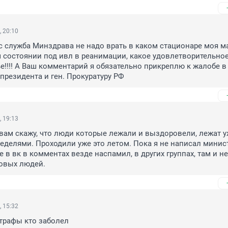
, 20:10
 служба Минздрава не надо врать в каком стационаре моя ма
 состоянии под ивл в реанимации, какое удовлетворительное
е!!!! А Ваш комментарий я обязательно прикреплю к жалобе в 
резидента и ген. Прокуратуру РФ
, 19:13
я вам скажу, что люди которые лежали и выздоровели, лежат у
неделями. Проходили уже это летом. Пока я не написал минист
пе в вк в комментах везде наспамил, в других группах, там и не 
овых людей.
, 15:32
трафы кто заболел