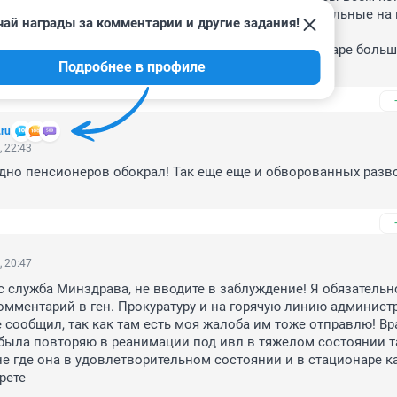
то надо.на 6-7 день заболевания анализы положительные на к
ай награды за комментарии и другие задания!
тся "рано" не госпитализировать, чтобы не портить 
одили все это в июне.но работникам,всем,в стационаре больш
Подробнее в профиле
льно тяжело.здоровья им
.ru
, 22:43
адно пенсионеров обокрал! Так еще еще и обворованных разво
, 20:47
 служба Минздрава, не вводите в заблуждение! Я обязательно
мментарий в ген. Прокуратуру и на горячую линию администр
 сообщил, так как там есть моя жалоба им тоже отправлю! Вра
была повторяю в реанимации под ивл в тяжелом состоянии та
не где она в удовлетворительном состоянии и в стационаре ка
рете