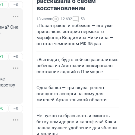
рассказала о своем
+1
–0
восстановлении
13 часов
12 692
58
«Позавтракал и побежал — это уже
ма? Она 
привычка»: история пермского
 
марафонца Владимира Никитина —
он стал чемпионом РФ 35 раз
+1
–0
«Выглядит, будто сейчас развалится»:
ребенка из Австралии шокировало
состояние зданий в Приморье
же 
ерству 
Одна банка — три вкуса: рецепт
овощного ассорти на зиму для
жителей Архангельской области
+0
–0
Не нужно выбрасывать и сжигать
ботву помидоров и картофеля! Как я
нашла лучшее удобрение для яблони
и малины