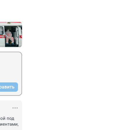
равить
ой под 
иентами, 