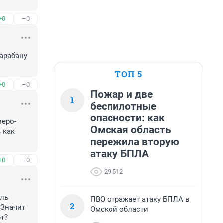
+0
–0
арабану 
ТОП 5
+0
–0
Пожар и две
1
беспилотные
опасности: как
веро-
Омская область
как 
пережила вторую
атаку БПЛА
+0
–0
29 512
ль 
ПВО отражает атаку БПЛА в
2
Значит 
Омской области
ют?