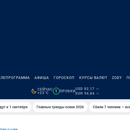
ЕЛЕПРОГРАММА
АФИША
ГОРОСКОП
КУРСЫ ВАЛЮТ
ZODY
П
USD 82,17
СЕЙЧАС
1
ПРОБКИ
+23°C
EUR 94,84
дут к 1 сентября
Главные тренды осени 2026
Сбили 7 человек — все