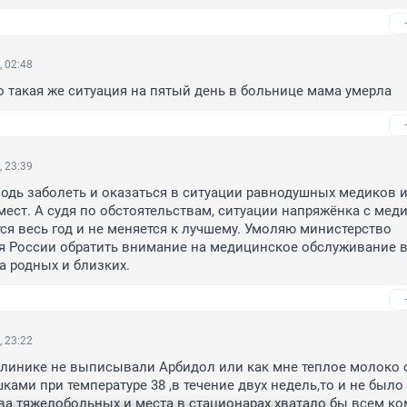
, 02:48
о такая же ситуация на пятый день в больнице мама умерла
, 23:39
одь заболеть и оказаться в ситуации равнодушных медиков и
мест. А судя по обстоятельствам, ситуации напряжёнка с меди
ся весь год и не меняется к лучшему. Умоляю министерство 
 России обратить внимание на медицинское обслуживание в 
за родных и близких.
, 23:22
линике не выписывали Арбидол или как мне теплое молоко с
ами при температуре 38 ,в течение двух недель,то и не было 
ва тяжелобольных и места в стационарах хватало бы всем ком