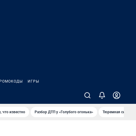
РОМОКОДЫ
ИГРЫ
, что известно
Разбор ДТП у «Голубого огонька»
Тюремная система