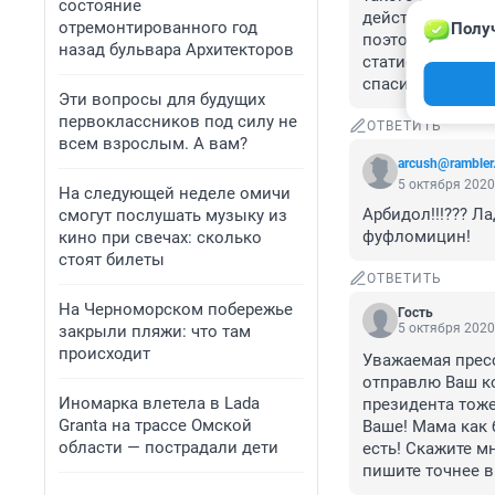
состояние
действительно э
отремонтированного год
Получ
поэтому и стараю
назад бульвара Архитекторов
статистику.прох
спасибо,им реа
Эти вопросы для будущих
первоклассников под силу не
ОТВЕТИТЬ
всем взрослым. А вам?
arcush@rambler
5 октября 2020
На следующей неделе омичи
Арбидол!!!??? Л
смогут послушать музыку из
фуфломицин!
кино при свечах: сколько
стоят билеты
ОТВЕТИТЬ
На Черноморском побережье
Гость
5 октября 2020
закрыли пляжи: что там
происходит
Уважаемая пресс
отправлю Ваш ко
Иномарка влетела в Lada
президента тоже
Granta на трассе Омской
Ваше! Мама как 
области — пострадали дети
есть! Скажите м
пишите точнее в