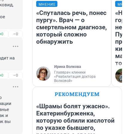
овид, 
МНЕНИЕ
МНЕНИ
«Спуталась речь, понес
«Нет 
ое 
пургу». Врач — о
городо
смертельном диагнозе,
недоф
который сложно
Путеш
+0
–0
обнаружить
проех
килом
машин
дит на 
того
Ирина Волкова
Главврач клиники
+0
–0
«Реабилитация доктора
Волковой»
РЕКОМЕНДУЕМ
 
ации 
«Шрамы болят ужасно».
нье 
Екатеринбурженка,
к и 
которую облили кислотой
к вы 
по указке бывшего,