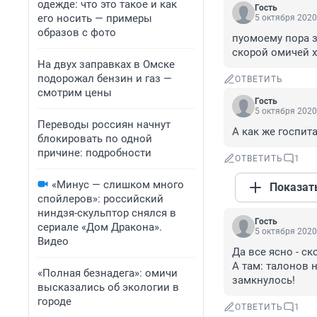
одежде: что это такое и как
Гость
его носить — примеры
5 октября 2020
образов с фото
пуомоему пора 
скорой омичей х
На двух заправках в Омске
подорожал бензин и газ —
ОТВЕТИТЬ
смотрим цены
Гость
5 октября 2020
Переводы россиян начнут
А как же госпит
блокировать по одной
причине: подробности
ОТВЕТИТЬ
1
«Минус — слишком много
Показат
спойлеров»: российский
ниндзя-скульптор снялся в
Гость
сериале «Дом Дракона».
5 октября 2020
Видео
Да все ясно - с
А там: талонов 
«Полная безнадега»: омичи
замкнулось!
высказались об экологии в
городе
ОТВЕТИТЬ
1