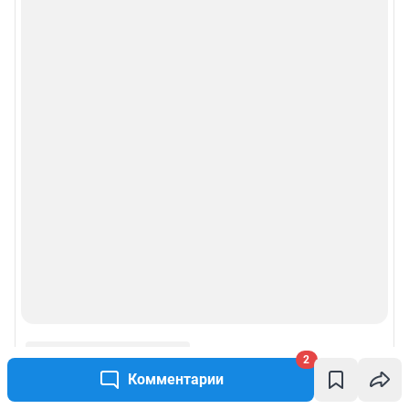
Рубрики
Реклама на сайте
Прайс-лист
О компании
Наши награды
Наши вакансии
Техподдержка
Предвыборная агитация
2
Комментарии
Статистика канала в MAX