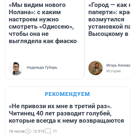
«Мы видим нового
«Город — как н
Нолана»: с каким
паперти»: крае
настроем нужно
возмутился
смотреть «Одиссею»,
установкой па
чтобы она не
Высоцкому в 
выглядела как фиаско
Игорь Коновал
Надежда Губарь
Историк
РЕКОМЕНДУЕМ
«Не привози их мне в третий раз».
Читинец 40 лет разводит голубей,
которые всегда к нему возвращаются
18 часов
12 915
11