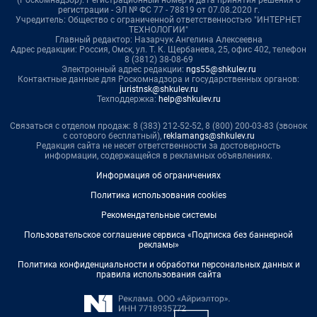
(Роскомнадзор). Регистрационный номер и дата принятия решения о
регистрации - ЭЛ № ФС 77 - 78819 от 07.08.2020 г.
Учредитель: Общество с ограниченной ответственностью "ИНТЕРНЕТ
ТЕХНОЛОГИИ"
Главный редактор: Назарчук Ангелина Алексеевна
Адрес редакции: Россия, Омск, ул. Т. К. Щербанева, 25, офис 402, телефон
8 (3812) 38-08-69
Электронный адрес редакции:
ngs55@shkulev.ru
Контактные данные для Роскомнадзора и государственных органов:
juristnsk@shkulev.ru
Техподдержка:
help@shkulev.ru
Связаться с отделом продаж: 8 (383) 212-52-52, 8 (800) 200-03-83 (звонок
с сотового бесплатный),
reklamangs@shkulev.ru
Редакция сайта не несет ответственности за достоверность
информации, содержащейся в рекламных объявлениях.
Информация об ограничениях
Политика использования cookies
Рекомендательные системы
Пользовательское соглашение сервиса «Подписка без баннерной
рекламы»
Политика конфиденциальности и обработки персональных данных и
правила использования сайта