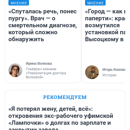
МНЕНИЕ
МНЕНИЕ
«Спуталась речь, понес
«Город — как н
пургу». Врач — о
паперти»: крае
смертельном диагнозе,
возмутился
который сложно
установкой па
обнаружить
Высоцкому в 
Ирина Волкова
Главврач клиники
Игорь Коновал
«Реабилитация доктора
Историк
Волковой»
РЕКОМЕНДУЕМ
«Я потерял жену, детей, всё»:
откровения экс-рабочего уфимской
«Лампочки» о долгах по зарплате и
закрытии завода