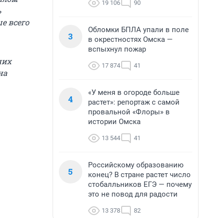
19 106
90
ь
е всего
Обломки БПЛА упали в поле
3
в окрестностях Омска —
вспыхнул пожар
них
17 874
41
на
«У меня в огороде больше
4
растет»: репортаж с самой
провальной «Флоры» в
истории Омска
13 544
41
Российскому образованию
5
конец? В стране растет число
стобалльников ЕГЭ — почему
это не повод для радости
13 378
82