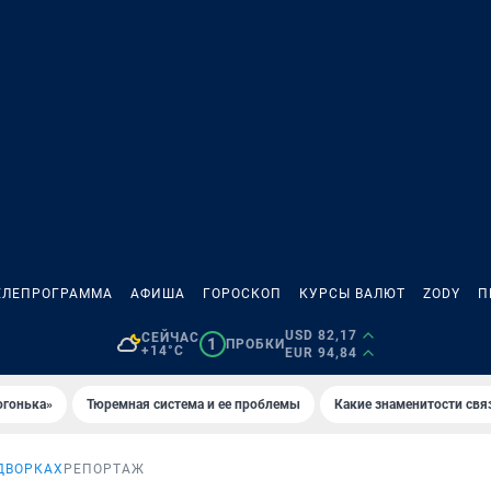
ЕЛЕПРОГРАММА
АФИША
ГОРОСКОП
КУРСЫ ВАЛЮТ
ZODY
П
USD 82,17
СЕЙЧАС
1
ПРОБКИ
+14°C
EUR 94,84
огонька»
Тюремная система и ее проблемы
Какие знаменитости свя
ДВОРКАХ
РЕПОРТАЖ