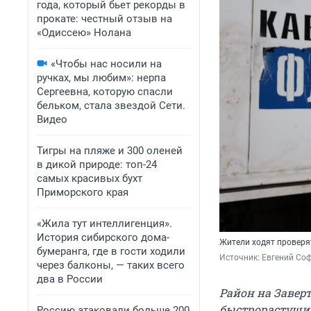
года, который бьет рекорды в
прокате: честный отзыв на
«Одиссею» Нолана
«Чтобы нас носили на
ручках, мы любим»: нерпа
Сергеевна, которую спасли
бельком, стала звездой Сети.
Видео
Тигры на пляже и 300 оленей
в дикой природе: топ-24
самых красивых бухт
Приморского края
«Жила тут интеллигенция».
История сибирского дома-
Жители ходят проверят
бумеранга, где в гости ходили
Источник: 
Евгений Соф
через балконы, — таких всего
два в России
Район на Завер
быстрорастущим
Россию атаковали больше 200