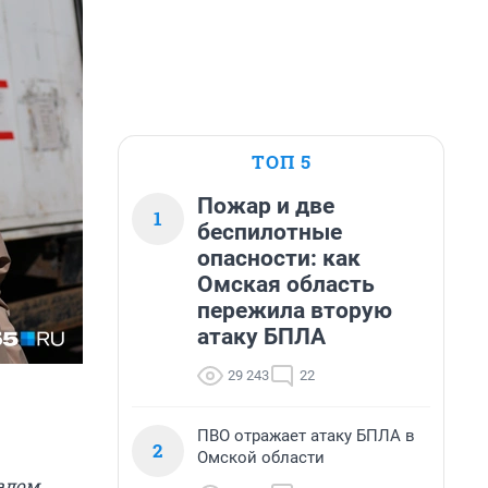
ТОП 5
Пожар и две
1
беспилотные
опасности: как
Омская область
пережила вторую
атаку БПЛА
29 243
22
ПВО отражает атаку БПЛА в
2
Омской области
алом