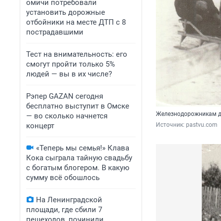
омичи потребовали
установить дорожные
отбойники на месте ДТП с 8
пострадавшими
Тест на внимательность: его
смогут пройти только 5%
людей — вы в их числе?
Рэпер GAZAN сегодня
бесплатно выступит в Омске
Железнодорожникам да
— во сколько начнется
концерт
Источник: 
pastvu.com
«Теперь мы семья!» Клава
Кока сыграла тайную свадьбу
с богатым блогером. В какую
сумму всё обошлось
На Ленинградской
площади, где сбили 7
пешеходов, починили