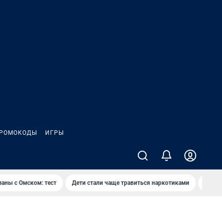
РОМОКОДЫ
ИГРЫ
заны с Омском: тест
Дети стали чаще травиться наркотиками
Появя