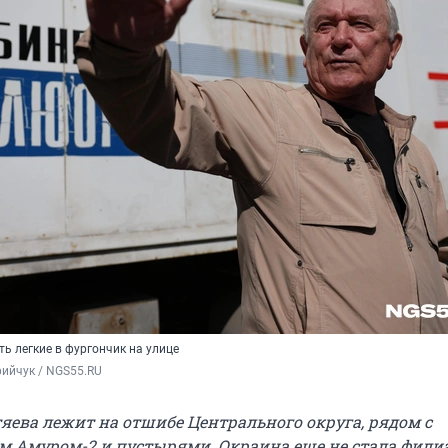
ь легкие в фургончик на улице
ийчук / NGS55.RU 
тяева лежит на отшибе Центрального округа, рядом с
 Амуром-2 и пустырями. Окраина еще не стала фили