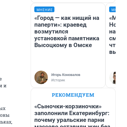
МНЕНИЕ
МНЕНИ
«Город — как нищий на
«Мы в
паперти»: краевед
Нолан
возмутился
настр
установкой памятника
смотр
Высоцкому в Омске
чтобы
выгля
Игорь Коновалов
е
Историк
и и
РЕКОМЕНДУЕМ
«Сыночки-корзиночки»
ных
заполонили Екатеринбург:
йоны
почему уральские парни
ьках,
массово оставили жен без