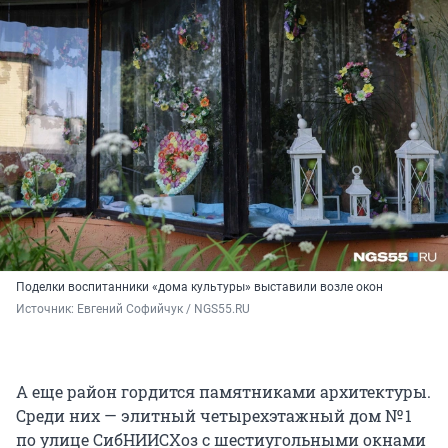
Поделки воспитанники «дома культуры» выставили возле окон
Источник: 
Евгений Софийчук / NGS55.RU 
А еще район гордится памятниками архитектуры.
Среди них — элитный четырехэтажный дом № 1
по улице СибНИИСХоз с шестиугольными окнами