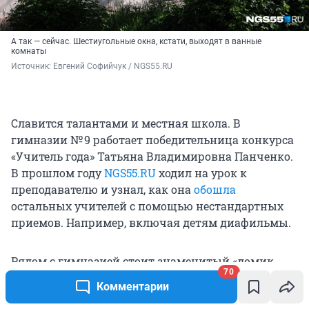
А так — сейчас. Шестиугольные окна, кстати, выходят в ванные
комнаты
Источник: 
Евгений Софийчук / NGS55.RU 
Славится талантами и местная школа. В
гимназии № 9 работает победительница конкурса
«Учитель года» Татьяна Владимировна Панченко.
В прошлом году
NGS55.RU
ходил на урок к
преподавателю и узнал, как она
обошла
остальных учителей с помощью нестандартных
приемов. Например, включая детям диафильмы.
Рядом с гимназией стоит знаменитый «домик
70
Бильбо Беггинса». Аварийное здание, заросшее
Комментарии
плющом, вот-вот развалится на части.