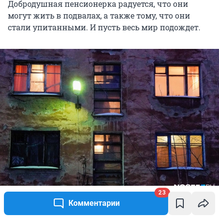
Добродушная пенсионерка радуется, что они
могут жить в подвалах, а также тому, что они
стали упитанными. И пусть весь мир подождет.
23
Комментарии
Даже в таком доме есть маленькая уютная жизнь
Источник: 
Евгений Софийчук / NGS55.RU 