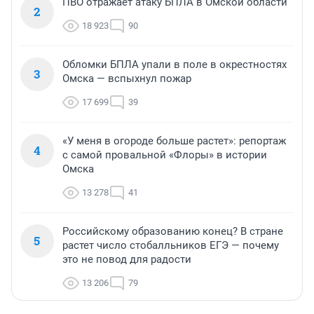
ПВО отражает атаку БПЛА в Омской области
2
18 923
90
Обломки БПЛА упали в поле в окрестностях
3
Омска — вспыхнул пожар
17 699
39
«У меня в огороде больше растет»: репортаж
4
с самой провальной «Флоры» в истории
Омска
13 278
41
Российскому образованию конец? В стране
5
растет число стобалльников ЕГЭ — почему
это не повод для радости
13 206
79