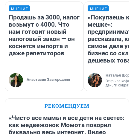
МНЕНИЕ
МНЕНИЕ
Продашь за 3000, налог
«Покупаешь ко
возьмут с 4000. Что
мешке»:
нам готовит новый
предпринимат
налоговый закон — он
рассказала, как
коснется импорта и
самом деле ус
даже репетиторов
бизнес со скл
дешевых това
Наталья Шорох
Анастасия Завгородняя
Открыла кофейн
деньги соцразв
РЕКОМЕНДУЕМ
«Чисто все мамы и все дети на свете»:
как медвежонок Момота покорил
буквально весь интернет. Видео