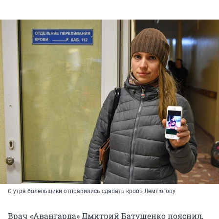
С утра болельщики отправились сдавать кровь Лемтюгову
Врач «Авангарда» Дмитрий Батушенко пояснил,