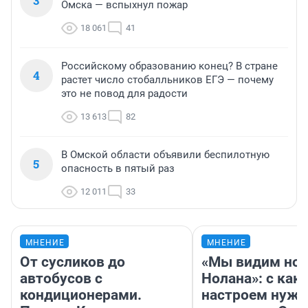
3
Омска — вспыхнул пожар
18 061
41
Российскому образованию конец? В стране
4
растет число стобалльников ЕГЭ — почему
это не повод для радости
13 613
82
В Омской области объявили беспилотную
5
опасность в пятый раз
12 011
33
МНЕНИЕ
МНЕНИЕ
От сусликов до
«Мы видим нов
автобусов с
Нолана»: с как
кондиционерами.
настроем нужн