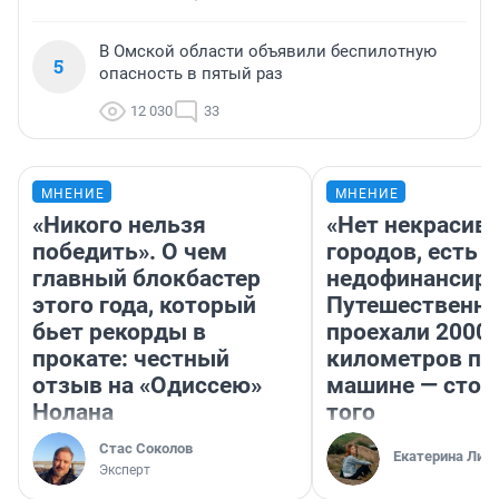
В Омской области объявили беспилотную
5
опасность в пятый раз
12 030
33
МНЕНИЕ
МНЕНИЕ
«Никого нельзя
«Нет некрасив
победить». О чем
городов, есть
главный блокбастер
недофинансиро
этого года, который
Путешественн
бьет рекорды в
проехали 2000
прокате: честный
километров по 
отзыв на «Одиссею»
машине — стои
Нолана
того
Стас Соколов
Екатерина Лит
Эксперт