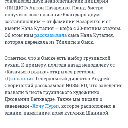
совладелец двух неаполитанских пиццерий
«ПИЦЦОТ» Антон Назаренко. Гранд-бистро
получило свое название благодаря двум
составляющим — от фамилии Назаренко и от
имени Нана Куталия — шефа с 30-летним стажем.
Об этом нам
рассказывала
сама Нана Куталия,
которая переехала из Тбилиси в Омск.
Отметим, что в Омске есть выбор грузинской
кухни. К примеру, полгода назад неподалеку от
«Казачьего рынка» открылся ресторан
«
Джованни
». Генеральный директор Андрей
Своринский рассказывал NGS55.RU, что заведение
назвали в честь грузинского художника
Джованни Вепхвадзе. Также мы писали о
заведении «
Хочу Пури
», которое расположено в
здании-памятнике, доме купчихи Шаниной.