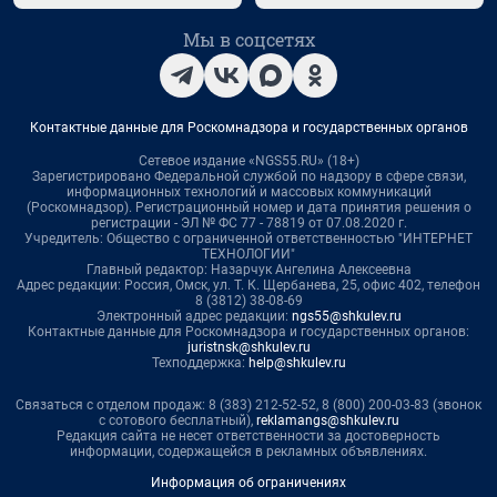
Мы в соцсетях
Контактные данные для Роскомнадзора и государственных органов
Сетевое издание «NGS55.RU» (18+)
Зарегистрировано Федеральной службой по надзору в сфере связи,
информационных технологий и массовых коммуникаций
(Роскомнадзор). Регистрационный номер и дата принятия решения о
регистрации - ЭЛ № ФС 77 - 78819 от 07.08.2020 г.
Учредитель: Общество с ограниченной ответственностью "ИНТЕРНЕТ
ТЕХНОЛОГИИ"
Главный редактор: Назарчук Ангелина Алексеевна
Адрес редакции: Россия, Омск, ул. Т. К. Щербанева, 25, офис 402, телефон
8 (3812) 38-08-69
Электронный адрес редакции:
ngs55@shkulev.ru
Контактные данные для Роскомнадзора и государственных органов:
juristnsk@shkulev.ru
Техподдержка:
help@shkulev.ru
Связаться с отделом продаж: 8 (383) 212-52-52, 8 (800) 200-03-83 (звонок
с сотового бесплатный),
reklamangs@shkulev.ru
Редакция сайта не несет ответственности за достоверность
информации, содержащейся в рекламных объявлениях.
Информация об ограничениях