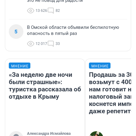
это не повод для радости
13 626
82
В Омской области объявили беспилотную
5
опасность в пятый раз
12 017
33
МНЕНИЕ
МНЕНИЕ
«За неделю две ночи
Продашь за 300
были страшные»:
возьмут с 4000
туристка рассказала об
нам готовит н
отдыхе в Крыму
налоговый зако
коснется импор
даже репетито
Александра Исмайлова