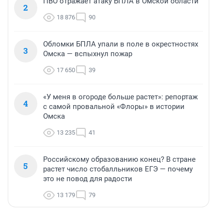
ПВО отражает атаку БПЛА в Омской области
2
18 876
90
Обломки БПЛА упали в поле в окрестностях
3
Омска — вспыхнул пожар
17 650
39
«У меня в огороде больше растет»: репортаж
4
с самой провальной «Флоры» в истории
Омска
13 235
41
Российскому образованию конец? В стране
5
растет число стобалльников ЕГЭ — почему
это не повод для радости
13 179
79