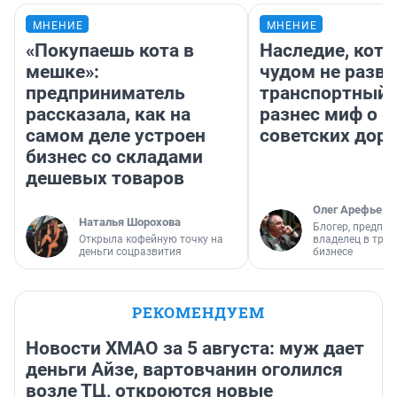
МНЕНИЕ
МНЕНИЕ
«Покупаешь кота в
Наследие, кото
мешке»:
чудом не разва
предприниматель
транспортный 
рассказала, как на
разнес миф о 
самом деле устроен
советских доро
бизнес со складами
дешевых товаров
Олег Арефьев
Наталья Шорохова
Блогер, предпри
Открыла кофейную точку на
владелец в тра
деньги соцразвития
бизнесе
РЕКОМЕНДУЕМ
Новости ХМАО за 5 августа: муж дает
деньги Айзе, вартовчанин оголился
возле ТЦ, откроются новые