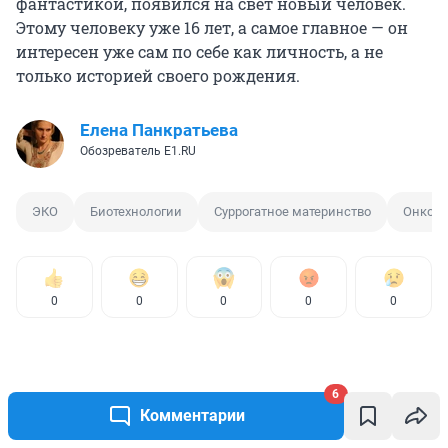
фантастикой, появился на свет новый человек.
Этому человеку уже 16 лет, а самое главное — он
интересен уже сам по себе как личность, а не
только историей своего рождения.
Елена Панкратьева
Обозреватель E1.RU
ЭКО
Биотехнологии
Суррогатное материнство
Онколо
0
0
0
0
0
6
Комментарии