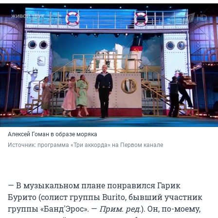
Алексей Гоман в образе моряка
Источник: 
программа «Три аккорда» на Первом канале
— В музыкальном плане понравился Гарик
Бурито (солист группы Burito, бывший участник
группы «Банд'Эрос». —
Прим. ред.
). Он, по-моему,