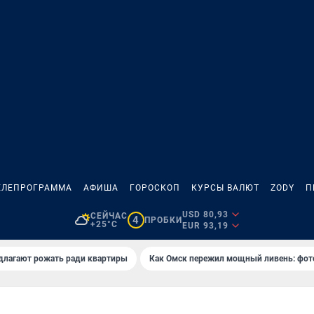
ЕЛЕПРОГРАММА
АФИША
ГОРОСКОП
КУРСЫ ВАЛЮТ
ZODY
П
USD 80,93
СЕЙЧАС
4
ПРОБКИ
+25°C
EUR 93,19
длагают рожать ради квартиры
Как Омск пережил мощный ливень: фот