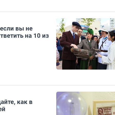
если вы не
тветить на 10 из
айте, как в
ей