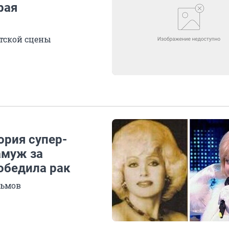
рая
етской сцены
ория супер-
амуж за
обедила рак
льмов