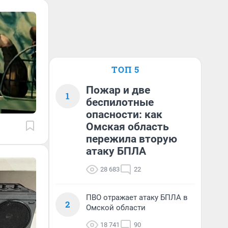
ТОП 5
Пожар и две
1
беспилотные
опасности: как
Омская область
пережила вторую
атаку БПЛА
28 683
22
ПВО отражает атаку БПЛА в
2
Омской области
18 741
90