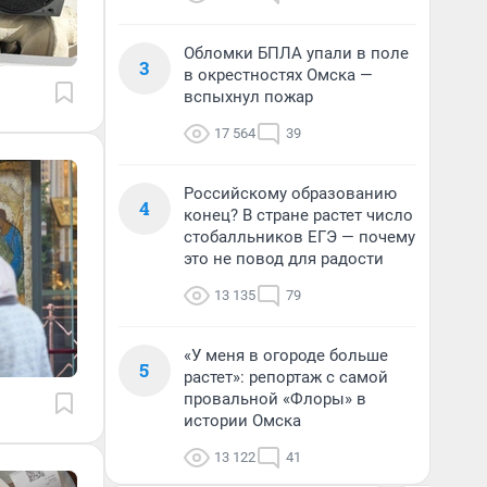
Обломки БПЛА упали в поле
3
в окрестностях Омска —
вспыхнул пожар
17 564
39
Российскому образованию
4
конец? В стране растет число
стобалльников ЕГЭ — почему
это не повод для радости
13 135
79
«У меня в огороде больше
5
растет»: репортаж с самой
провальной «Флоры» в
истории Омска
13 122
41