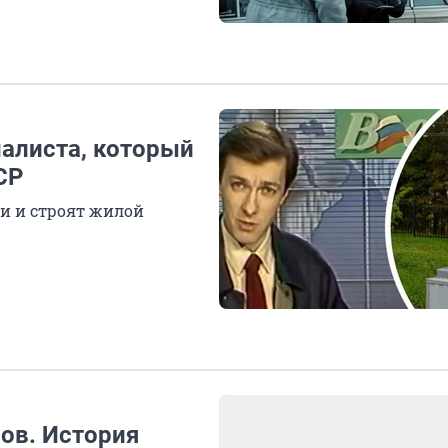
налиста, который
СР
ли и строят жилой
ов. История