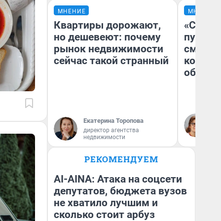
МНЕНИЕ
МНЕНИЕ
Квартиры дорожают,
«Спутал
но дешевеют: почему
пургу».
рынок недвижимости
смерте
сейчас такой странный
которы
обнару
Ир
Екатерина Торопова
Гл
директор агентства
«Р
недвижимости
Во
РЕКОМЕНДУЕМ
AI-AINA: Атака на соцсети
депутатов, бюджета вузов
не хватило лучшим и
сколько стоит арбуз