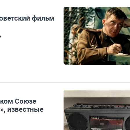
советский фильм
е
ском Союзе
», известные