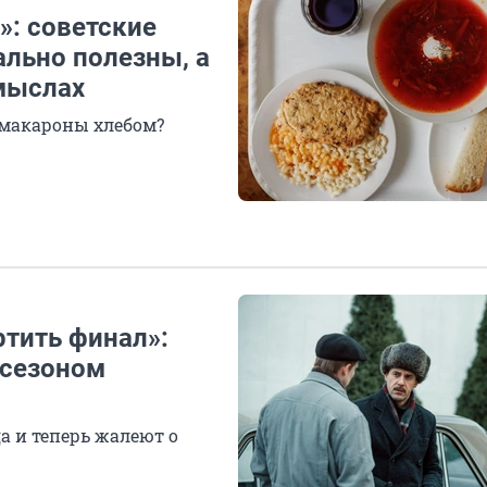
!»: советские
льно полезны, а
мыслах
ь макароны хлебом?
тить финал»:
 сезоном
 и теперь жалеют о