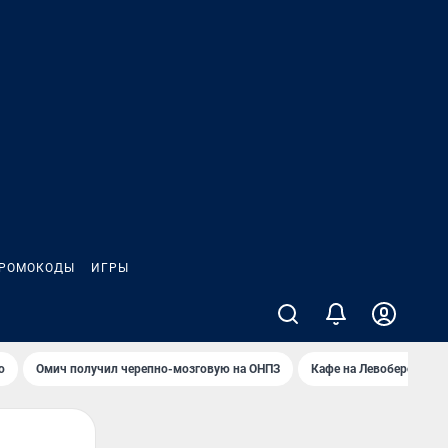
РОМОКОДЫ
ИГРЫ
о
Омич получил черепно-мозговую на ОНПЗ
Кафе на Левобережье в