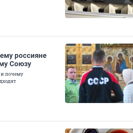
чему россияне
ому Союзу
 и почему
дходят