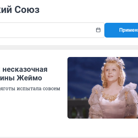
кий Союз
Примен
: несказочная
Янины Жеймо
 тяготы испытала совсем