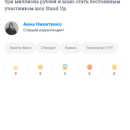
три миллиона рублей и шанс стать постоянным
участником шоу Stand Up.
Анна Никитенко
Старший корреспондент
Эмили Винс
Стендап
Комик
Телеканал ТНТ
0
0
0
0
0