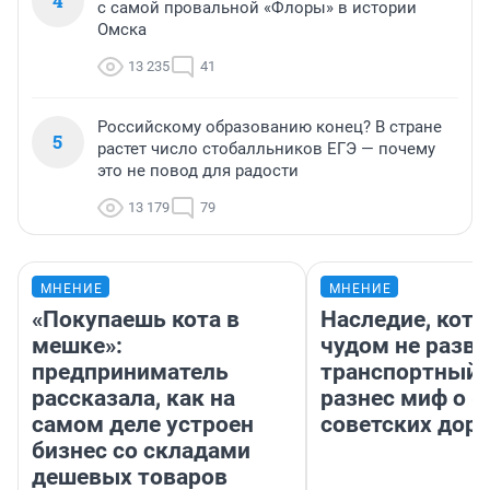
4
с самой провальной «Флоры» в истории
Омска
13 235
41
Российскому образованию конец? В стране
5
растет число стобалльников ЕГЭ — почему
это не повод для радости
13 179
79
МНЕНИЕ
МНЕНИЕ
«Покупаешь кота в
Наследие, кото
мешке»:
чудом не разва
предприниматель
транспортный 
рассказала, как на
разнес миф о 
самом деле устроен
советских доро
бизнес со складами
дешевых товаров