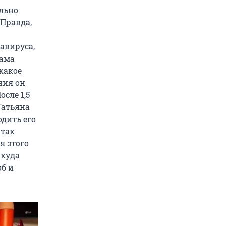
ельно
 Правда,
авируса,
Мама
какое
ния он
сле 1,5
Татьяна
дить его
 так
я этого
 куда
об и