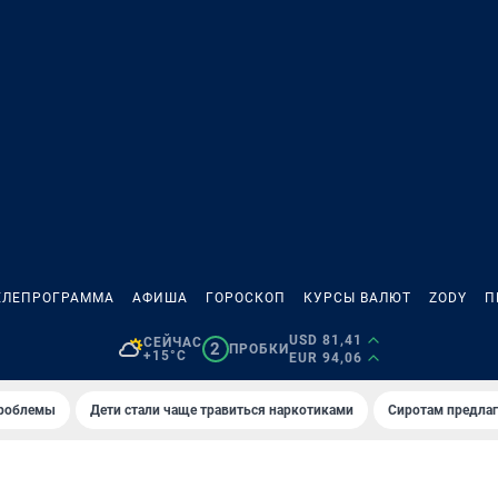
ЕЛЕПРОГРАММА
АФИША
ГОРОСКОП
КУРСЫ ВАЛЮТ
ZODY
П
USD 81,41
СЕЙЧАС
2
ПРОБКИ
+15°C
EUR 94,06
проблемы
Дети стали чаще травиться наркотиками
Сиротам предла