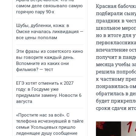
Красная бабочк
самом деле связывало самую
горячую пару 90-х
подбирали сыну
праздник в чест
Шубы, дубленки, кожа: в
школьное мероп
Омске началась ликвидация —
но в итоге для у
все цены пополам
первоклассника 
впечатление ост
Эти фразы из советского кино
получит в панд
вы говорите каждый день.
Вспомните из каких они
месяца учебы з
фильмов? — тест
решила попробо
к частному преп
ЕГЭ хотят отменить к 2027
понравилась оми
году: в Госдуме уже
обратилась в д
придумали замену. Новости 6
будет прикрепл
августа
сроки сдачи ит
«Простите нас за всё». С
телефона исчезнувшей в тайге
семьи Усольцевых пришло
леденящее душу сообщение