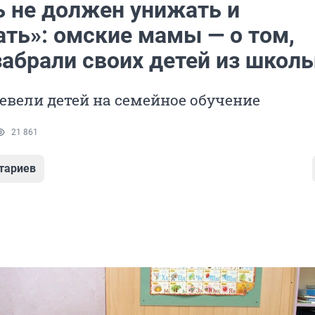
ь не должен унижать и
ать»: омские мамы — о том,
забрали своих детей из школ
вели детей на семейное обучение
21 861
тариев