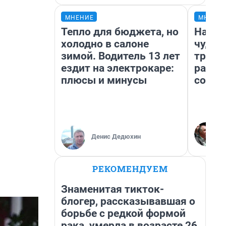
МНЕНИЕ
МНЕНИ
Тепло для бюджета, но
Насле
холодно в салоне
чудом
зимой. Водитель 13 лет
транс
ездит на электрокаре:
разне
плюсы и минусы
совет
Денис Дедюхин
РЕКОМЕНДУЕМ
Знаменитая тикток-
блогер, рассказывавшая о
борьбе с редкой формой
рака, умерла в возрасте 26