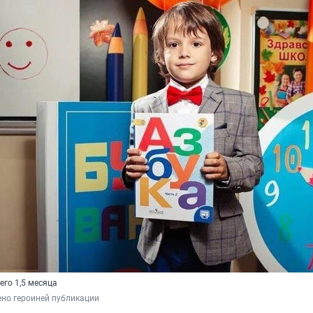
его 1,5 месяца
но героиней публикации