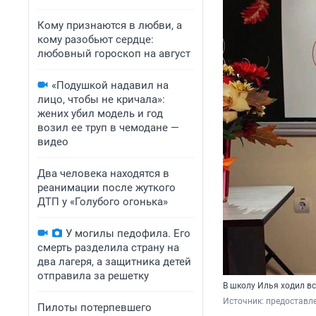
Кому признаются в любви, а
кому разобьют сердце:
любовный гороскоп на август
«Подушкой надавил на
лицо, чтобы не кричала»:
жених убил модель и год
возил ее труп в чемодане —
видео
Два человека находятся в
реанимации после жуткого
ДТП у «Голубого огонька»
У могилы педофила. Его
смерть разделила страну на
два лагеря, а защитника детей
отправила за решетку
В школу Илья ходил вс
Источник: 
предоставле
Пилоты потерпевшего