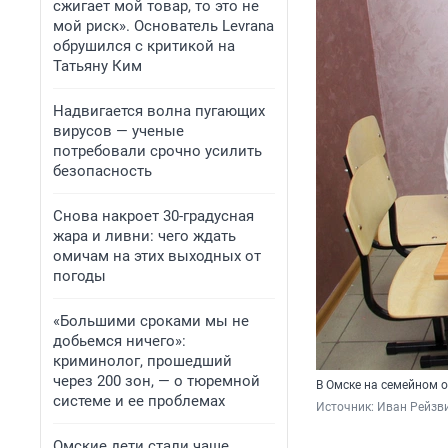
сжигает мой товар, то это не
мой риск». Основатель Levrana
обрушился с критикой на
Татьяну Ким
Надвигается волна пугающих
вирусов — ученые
потребовали срочно усилить
безопасность
Снова накроет 30-градусная
жара и ливни: чего ждать
омичам на этих выходных от
погоды
«Большими сроками мы не
добьемся ничего»:
криминолог, прошедший
через 200 зон, — о тюремной
В Омске на семейном о
системе и ее проблемах
Источник: 
Иван Рейзв
Омские дети стали чаще