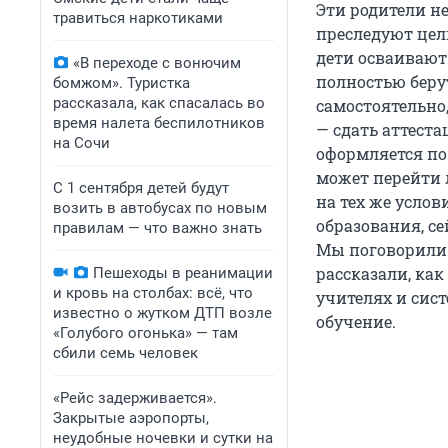
Эти родители не
травиться наркотиками
преследуют цель
дети осваивают
«В переходе с вонючим
полностью берут
бомжом». Туристка
рассказала, как спасалась во
самостоятельно
время налета беспилотников
— сдать аттеста
на Сочи
оформляется по
может перейти 
С 1 сентября детей будут
на тех же услов
возить в автобусах по новым
образования, се
правилам — что важно знать
Мы поговорили 
рассказали, как
Пешеходы в реанимации
и кровь на столбах: всё, что
учителях и сис
известно о жутком ДТП возле
обучение.
«Голубого огонька» — там
сбили семь человек
«Рейс задерживается».
Закрытые аэропорты,
неудобные ночевки и сутки на