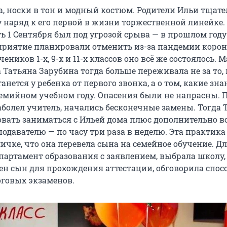
а, носки в тон и модный костюм. Родители Ильи тщат
 наряд к его первой в жизни торжественной линейке.
ь 1 Сентября был под угрозой срыва — в прошлом году
риятие планировали отменить из-за пандемии корон
чеников 1-х, 9-х и 11-х классов оно всё же состоялось. 
Татьяна Зарубина тогда больше переживала не за то, 
анется у ребенка от первого звонка, а о том, какие зна
емийном учебном году. Опасения были не напрасны. По
аболел учитель, начались бесконечные замены. Тогда 
вать заниматься с Ильей дома плюс дополнительно во
одавателю — по часу три раза в неделю. Эта практика
чке, что она перевела сына на семейное обучение. Дл
епартамент образования с заявлением, выбрала школу,
ен сын для прохождения аттестации, обговорила спос
оговых экзаменов.