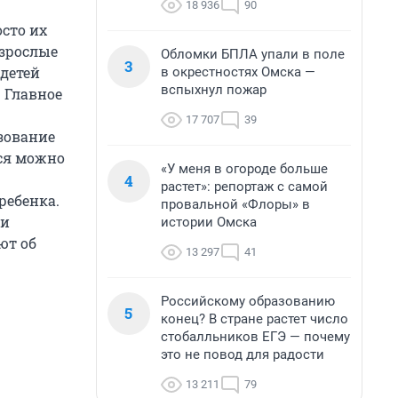
18 936
90
осто их
взрослые
Обломки БПЛА упали в поле
3
 детей
в окрестностях Омска —
вспыхнул пожар
 Главное
17 707
39
зование
ься можно
«У меня в огороде больше
4
растет»: репортаж с самой
ребенка.
провальной «Флоры» в
ни
истории Омска
ют об
13 297
41
Российскому образованию
5
конец? В стране растет число
стобалльников ЕГЭ — почему
это не повод для радости
13 211
79